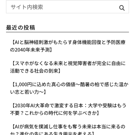
最近の投稿
【AIと脳神経刺激がもたらす身体機能回復と予防医療
の2040年未来予測】
【スマホがなくなる未来と視覚障害者が完全に自由に
活動できる社会の到来】
【1,000円に込めた真心の価値〜酷暑の柏で感じた温か
い志と若い力〜】
【2030年AI大革命で激変する日本：大学や受験はもう
不要？これからの時代に何を学ぶべきか】
【AIが病気を撲滅し仕事をも奪う未来は本当に来るの
か？進化の先にある生き甲斐を考える】