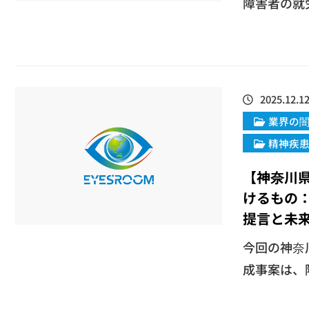
障害者の就労
2025.12.1
業界の
精神疾
【神奈川
けるもの
提言と未
​今回の神
成事案は、障