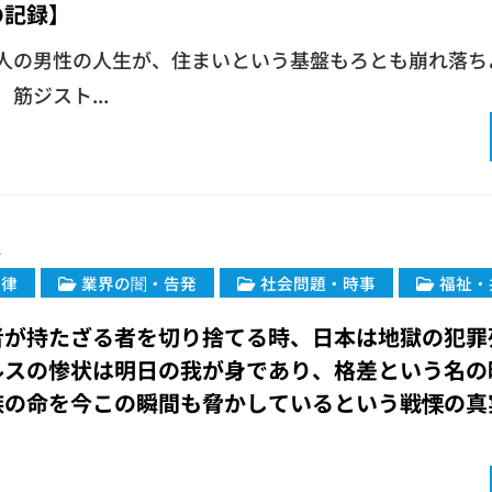
の記録】
一人の男性の人生が、住まいという基盤もろとも崩れ落ち
筋ジスト...
1
法律
業界の闇・告発
社会問題・時事
福祉・
る者が持たざる者を切り捨てる時、日本は地獄の犯罪
ルスの惨状は明日の我が身であり、格差という名の
族の命を今この瞬間も脅かしているという戦慄の真