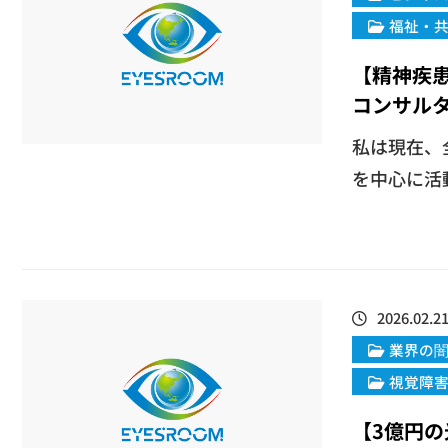
福祉・
【精神疾
コンサル
​​私は現
を中心に活動
2026.02.2
業界の
視覚障
【3億円の