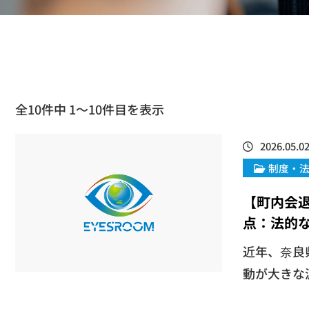
全10件中 1〜10件目を表示
2026.05.0
制度・
【町内会
点：法的
​近年、奈
動が大きな波