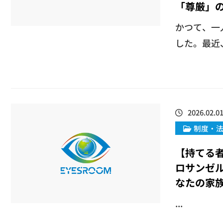
「尊厳」
​かつて、
した。最近、
2026.02.0
制度・
【​持て
ロサンゼ
なたの家
...