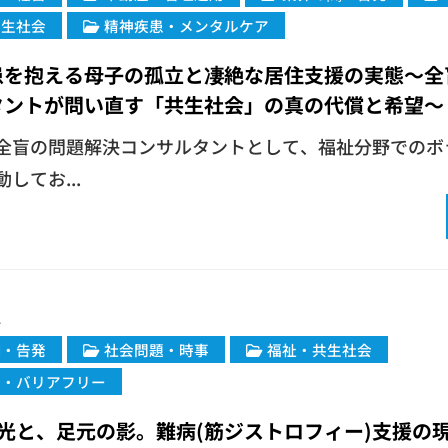
共生社会
精神疾患・メンタルケア
患を抱える母子の孤立と凄絶な居住支援の実態〜全
タントが問い直す「共生社会」の真の代償と希望〜
在、全盲の問題解決コンサルタントとして、福祉分野での
してお...
1
闇・告発
社会問題・時事
福祉・共生社会
害・バリアフリー
光と、足元の影。難病(筋ジストロフィー)支援の