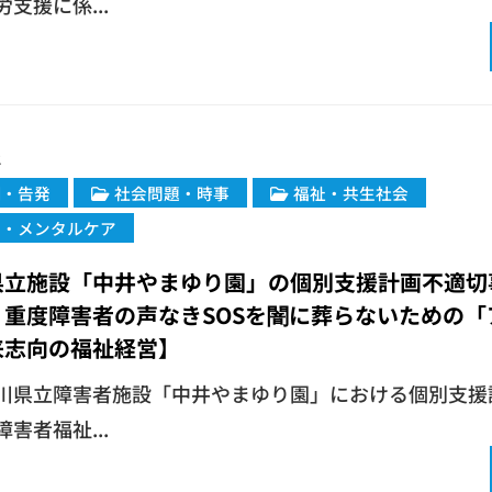
支援に係...
2
闇・告発
社会問題・時事
福祉・共生社会
患・メンタルケア
県立施設「中井やまゆり園」の個別支援計画不適切
：重度障害者の声なきSOSを闇に葬らないための「
来志向の福祉経営】
奈川県立障害者施設「中井やまゆり園」における個別支援
害者福祉...