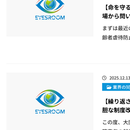
【命を守
場から問
​​まずは
齢者虐待防止
2025.12.1
業界の
【繰り返
胆な制度
​この度、