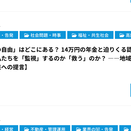
4
闇・告発
社会問題・時事
福祉・共生社会
高
自由」はどこにある？ 14万円の年金と迫りくる認
私たちを「監視」するのか「救う」のか？ ――地
来への提言】
4
ス・経営
不動産・管理運用
業界の闇・告発