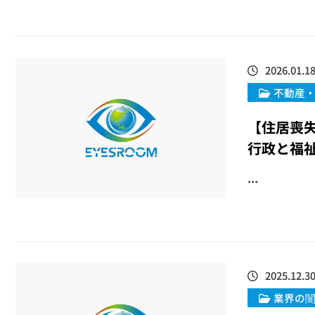
2026.01.1
不動産
【住居喪
行政と福
...
2025.12.3
業界の