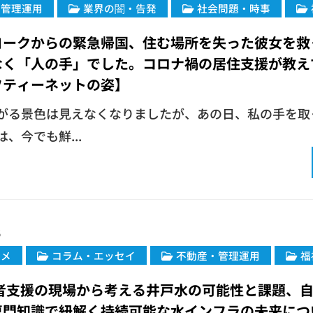
・管理運用
業界の闇・告発
社会問題・時事
ヨークからの緊急帰国、住む場所を失った彼女を救
なく「人の手」でした。コロナ禍の居住支援が教え
フティーネットの姿】
がる景色は見えなくなりましたが、あの日、私の手を取
、今でも鮮...
5
ルメ
コラム・エッセイ
不動産・管理運用
福
弱者支援の現場から考える井戸水の可能性と課題、
門知識で紐解く持続可能な水インフラの未来につい