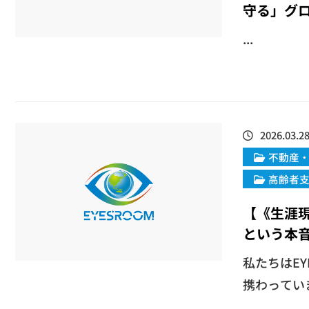
守る」グ
...
2026.03.2
不動産
高齢者
【《生涯
という本
私たちはE
携わっていま