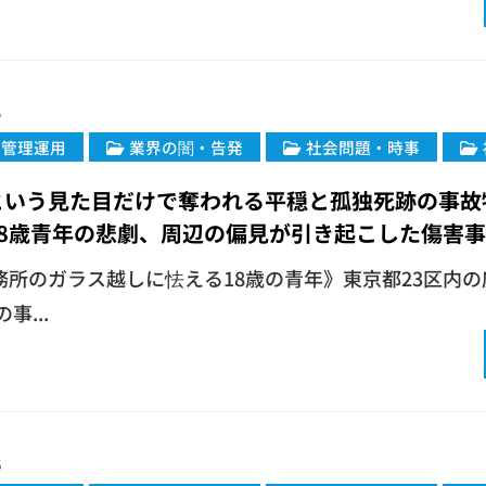
5
・管理運用
業界の闇・告発
社会問題・時事
という見た目だけで奪われる平穏と孤独死跡の事故
8歳青年の悲劇、周辺の偏見が引き起こした傷害事
 事務所のガラス越しに怯える18歳の青年》東京都23区内
事...
6