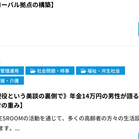
ローバル拠点の構築】
8
・管理運用
社会問題・時事
福祉・共生社会
支援・介護
現役という美談の裏側で》年金14万円の男性が語
音の重み】
YESROOMの活動を通じて、多くの高齢者の方々の生活
す。...