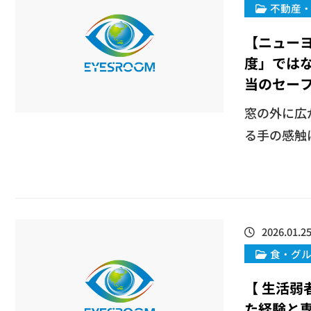
不動産
【ニュー
度」では
当のセー
窓の外に広
る手の感触は
2026.01.2
​食・グ
【 生活
た経験と専