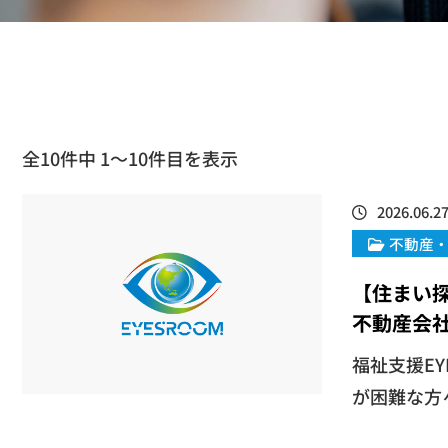
全10件中 1〜10件目を表示
2026.06.2
不動産
【住まい
不動産会
​福祉支援
が困難な方々