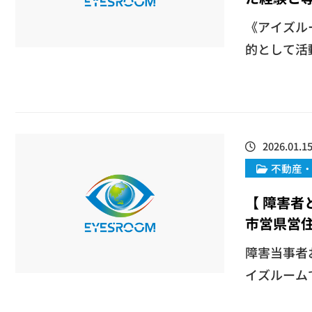
《アイズル
的として活動
2026.01.1
不動産
【 障害
市営県営
障害当事者
イズルームで