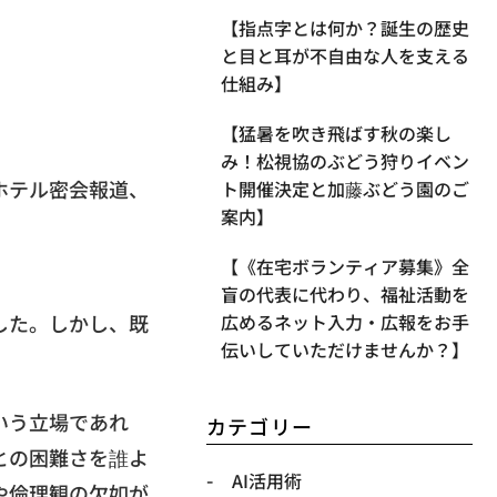
【指点字とは何か？誕生の歴史
と目と耳が不自由な人を支える
仕組み】
【​猛暑を吹き飛ばす秋の楽し
み！松視協のぶどう狩りイベン
ホテル密会報道、
ト開催決定と加藤ぶどう園のご
案内】
【《在宅ボランティア募集》全
盲の代表に代わり、福祉活動を
した。しかし、既
広めるネット入力・広報をお手
伝いしていただけませんか？】
いう立場であれ
カテゴリー
との困難さを誰よ
AI活用術
や倫理観の欠如が