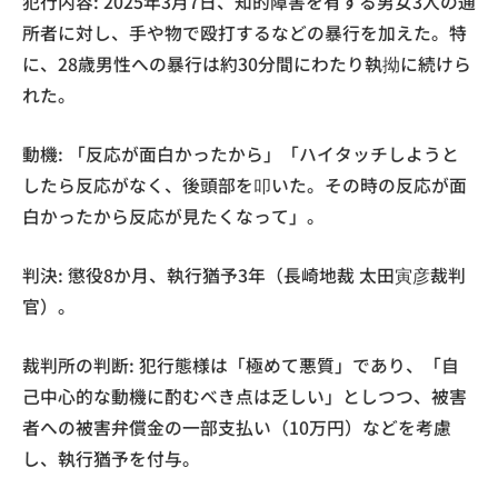
犯行内容: 2025年3月7日、知的障害を有する男女3人の通
所者に対し、手や物で殴打するなどの暴行を加えた。特
に、28歳男性への暴行は約30分間にわたり執拗に続けら
れた。
動機: 「反応が面白かったから」「ハイタッチしようと
したら反応がなく、後頭部を叩いた。その時の反応が面
白かったから反応が見たくなって」。
判決: 懲役8か月、執行猶予3年（長崎地裁 太田寅彦裁判
官）。
裁判所の判断: 犯行態様は「極めて悪質」であり、「自
己中心的な動機に酌むべき点は乏しい」としつつ、被害
者への被害弁償金の一部支払い（10万円）などを考慮
し、執行猶予を付与。