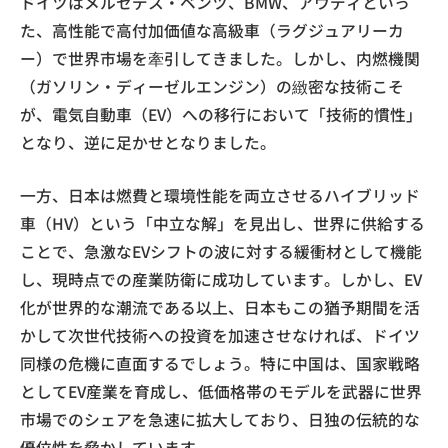
ドイツはメルセデス・ベンツ、BMW、アウディといっ
た、高性能で高付加価値な高級車（ラグジュアリーカ
ー）で世界市場を牽引してきました。しかし、内燃機関
（ガソリン・ディーゼルエンジン）の緻密な技術こそ
が、電気自動車（EV）への移行において「技術的慣性」
となり、逆に足かせとなりました。
一方、日本は燃費と環境性能を両立させるハイブリッド
車（HV）という「中立な解」を見出し、世界に供給する
ことで、急激なEVシフトの波に対する緩衝材として機能
し、現時点での産業防衛に成功しています。しかし、EV
化が世界的な潮流である以上、日本もこの猶予期間を活
かして次世代技術への投資を加速させなければ、ドイツ
同様の危機に直面するでしょう。特に中国は、国家戦略
としてEV産業を育成し、低価格帯のモデルを武器に世界
市場でのシェアを急速に拡大しており、日独の伝統的な
優位性を脅かしています。