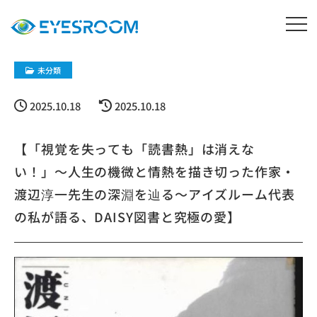
未分類
2025.10.18
2025.10.18
【「視覚を失っても「読書熱」は消えな
い！」〜人生の機微と情熱を描き切った作家・
渡辺淳一先生の深淵を辿る〜アイズルーム代表
の私が語る、DAISY図書と究極の愛】