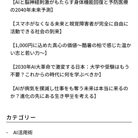
【AIと脳神経刺激がもたらす身体機能回復と予防医療
の2040年未来予測】
【スマホがなくなる未来と視覚障害者が完全に自由に
活動できる社会の到来】
【1,000円に込めた真心の価値〜酷暑の柏で感じた温か
い志と若い力〜】
【2030年AI大革命で激変する日本：大学や受験はもう
不要？これからの時代に何を学ぶべきか】
【AIが病気を撲滅し仕事をも奪う未来は本当に来るの
か？進化の先にある生き甲斐を考える】
カテゴリー
AI活用術