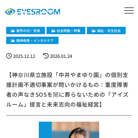
業界の闇・告発
社会問題・時事
福祉・共生社会
精神疾患・メンタルケア
2025.12.12
2026.01.24
【神奈川県立施設「中井やまゆり園」の個別支
援計画不適切事案が問いかけるもの：重度障害
者の声なきSOSを闇に葬らないための「アイズ
ルーム」提言と未来志向の福祉経営】