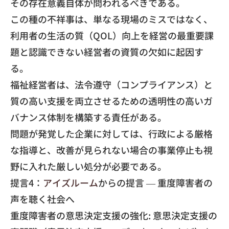
その存在意義自体が問われるべきである。
​この種の不祥事は、単なる現場のミスではなく、
利用者の生活の質（QOL）
向上を経営の最重要課
題と認識できない経営者の資質の欠如に起因
す
る。
​福祉経営者は、法令遵守（コンプライアンス）
と
質の高い支援を両立させるための透明性の高いガ
バナンス体制を
構築する責任がある。
​問題が発覚した企業に対しては、行政による厳格
な指導と、
改善が見られない場合の事業停止も視
野に入れた厳しい処分が必要
である。
​提言4：
アイズルーム
からの提言 — 重度障害者の
声を聴く社会へ
​重度障害者の意思決定支援の強化: 意思決定支援の