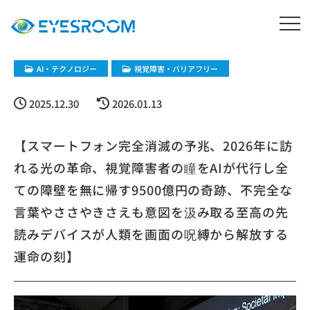
​AI・テクノロジー
視覚障害・バリアフリー
2025.12.30
2026.01.13
【スマートフォン完全消滅の予兆、2026年に訪
れる光の革命、視覚障害者の瞳をAIが代行し全
ての障壁を無に帰す9500億円の奇跡、不完全な
言葉やささやきさえも意図を汲み取る至高の先
読みデバイスが人類を画面の呪縛から解放する
運命の刻】