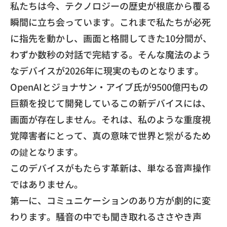
​私たちは今、
テクノロジーの歴史が根底から覆る
瞬間に立ち会っています。
これまで私たちが必死
に指先を動かし、
画面と格闘してきた10分間が、
わずか数秒の対話で完結する。
そんな魔法のよう
なデバイスが2026年に現実のものとなります
。
​OpenAIとジョナサン・
アイブ氏が9500億円もの
巨額を投じて開発しているこの新デバ
イスには、
画面が存在しません。それは、
私のような重度視
覚障害者にとって、
真の意味で世界と繋がるため
の鍵となります。
​このデバイスがもたらす革新は、
単なる音声操作
ではありません。
​第一に、コミュニケーションのあり方が劇的に変
わります。
騒音の中でも聞き取れるささやき声