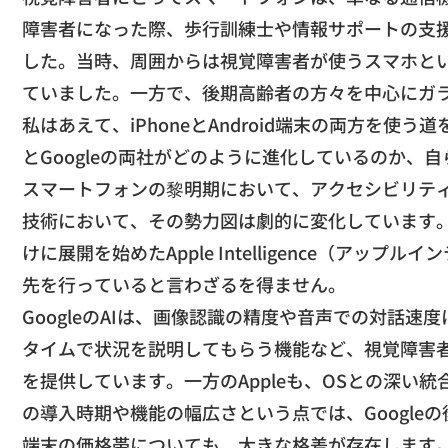
障害者になった際、
歩行訓練士や情報サポートの支
した。当時、
周囲からは視覚障害者が使うスマホといえ
ていました。
一方で、
後期高齢者の方々を中心にガ
​私はあえて、
iPhoneとAndroid端末の両方を使う
とGoogleの両社がどのように進化しているのか、
自
​スマートフォンの黎明期において、
アクセシビリティの
技術において、
その勢力図は劇的に変化しています
けに展開を始めたApple Intelligence（アップル
先を行っていると
言わざるを得ません。
​GoogleのAIは、
画像認識の精度や音声での対話速度
タイムで状況を説明しても
らう機能など、視覚障害
を提供しています。
一方のAppleも、
OSとの深い統
の導入時期や機能の幅広さという点では、
Googl
​端末の価格帯についても、大きな格差が存在します