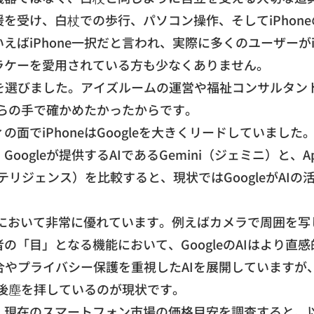
援を受け、白杖での歩行、
パソコン操作、そしてiPhon
ばiPhone一択だと
言われ、
実際に多くのユーザーがi
ラケーを愛用されている方も少なくあ
りません。
道を選びました。
アイズルームの運営や福祉コンサルタン
らの手で確かめたかったからです。
面でiPhoneはGoogleを大きくリー
ドしていました。
。
Googleが提供するAIであるGemini（ジェミニ）と、
A
インテリジェンス）
を比較すると、
現状ではGoogleがAI
において非常に優れています。
例えばカメラで周囲を写
者の「目」となる機能において、
GoogleのAIはより
合やプライバシー保護を重視したAIを展開してい
ますが
eの後塵を拝しているのが現状です。
。
現在のスマートフォン市場の価格目安を調査すると、