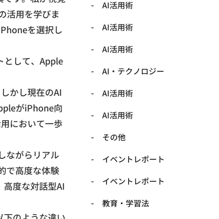
AI活用術
eの活用を学びま
AI活用術
Phoneを選択し
AI活用術
トとして、
Apple
​AI・テクノロジー
しかし現在のAI
​AI活用術
ppleがiPhone向
​AI活用術
の活用において一歩
​その他
しながらリアル
​イベントレポート
直感的で高度な体験
​イベントレポート
、
高度な対話型AI
​教育・学習法
以下のような違い