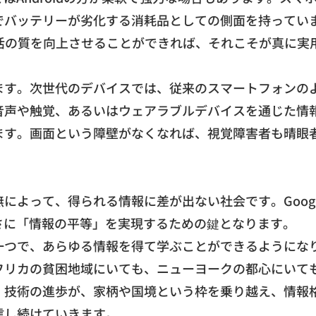
でバッテリーが劣化する消耗品としての側面を持ってい
活の質を向上させることができれば、
それこそが真に実
ます。
次世代のデバイスでは、従来のスマートフォンの
音声や触覚、
あるいはウェアラブルデバイスを通じた情
ます。
画面という障壁がなくなれば、視覚障害者も晴眼
無によって、
得られる情報に差が出ない社会です。
Goo
さに「
情報の平等」を実現するための鍵となります。
一つで、
あらゆる情報を得て学ぶことができるようにな
フリカの貧困地域にいても、ニューヨークの都心にいて
。
技術の進歩が、家柄や国境という枠を乗り越え、
情報
信し続けていきます。