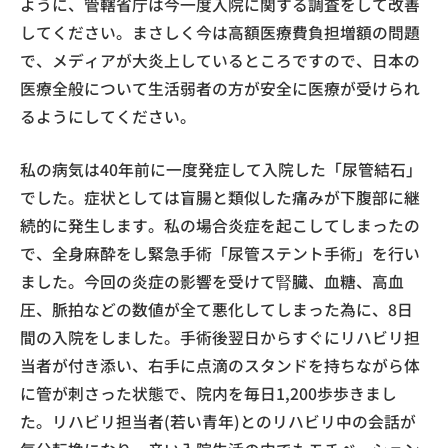
ように、管轄省庁は今一度入院に関する調査をして改善
してください。まさしく今は高額医療費負担増額の問題
で、メディアが大炎上しているところですので、日本の
医療全般について生活弱者の方が安全に医療が受けられ
るようにしてください。
私の病気は40年前に一度発症して入院した「尿管結石」
でした。症状としては盲腸と類似した痛みが下腹部に継
続的に発生します。私の場合炎症を起こしてしまったの
で、全身麻酔をし緊急手術「尿管ステント手術」を行い
ました。今回の炎症の影響を受けて腎臓、血糖、高血
圧、脈拍などの数値が全て悪化してしまった為に、8日
間の入院をしました。手術後翌日からすぐにリハビリ担
当者が付き添い、右手に点滴のスタンドを持ちながら体
に管が刺さった状態で、院内を毎日1,200歩歩きまし
た。リハビリ担当者(若い青年)とのリハビリ中の会話が