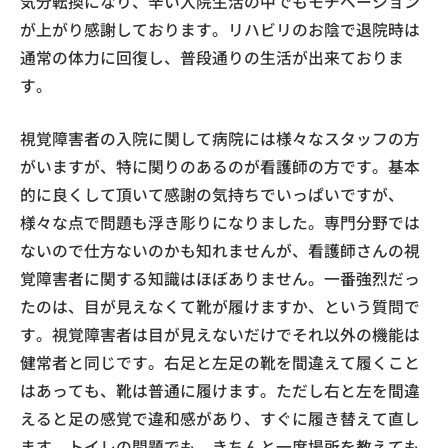
気分転換になり、辛い入院生活の中でもモチベーション
が上がり感謝しております。リハビリのお陰で退院時は
通常の体力に回復し、普段通りの生活が出来ておりま
す。
視覚障害者の入院に関して病院には様々なスタッフの方
がいますが、特に関りのあるのが看護師の方です。基本
的に良くして頂いて感謝の気持ちでいっぱいですが、
様々な点で問題も浮き彫りになりました。専門分野では
ないので仕方ないのかも知れませんが、看護師さんの視
覚障害者に関する知識はほぼありません。一番強烈だっ
たのは、目が見えなくて靴が履けますか、という質問で
す。視覚障害者は目が見えないだけでそれ以外の機能は
健常者と同じです。右足と左足の靴を間違えて履くこと
はあっても、靴は普通に履けます。ただし右と左を間違
えると足の感覚で違和感があり、すぐに履き替えて直し
ます。トイレの問題でも、きちんと一度場所を教えても