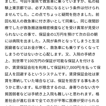
ました。今回千葉県で救急車に乗っていますが、私の経
験上東京都では、必ず入院になるという条件は付けられ
ませんでした。この点でちょっと疑問を抱きました。前
回も知人の救急車に付き添いとして同乗し、同じ夜間診
療でしたが救急搬送後精密検査などを受け異常が見受け
られないとの事で、保証金の1万円を預けて次の日の朝
には病院を出ました。入院が条件となってしまうと生活
困窮者などはお金が無く、救急車にも乗りずらくなって
しまうのではないかと心配します。又、入院の手続き
上、別世帯で100万円の保証が可能な保証人を付ける
か、賃貸保証会社を利用して保証料(7,000円)を払って保
証人を回避するというシステムです。賃貸保証会社は家
賃を滞納していた場合などは、保証を拒否する事もあろ
うかと思います。私が懸念するのは、身寄りのない方や
貧困弱者などは手続き上入院も難しいと思われます。格
差社会が進む日本で全ての方が平等に医療が受けられる