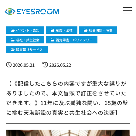
イベント・告知
制度・法律
社会問題・時事
福祉・共生社会
視覚障害・バリアフリー
障害福祉サービス
2026.05.21
2026.05.22
【《配信したこちらの内容ですが重大な誤りが
ありましたので、本文冒頭で訂正をさせていた
だきます。》11年に及ぶ孤独な闘い、65歳の壁
に挑む天海訴訟の真実と共生社会への決断】