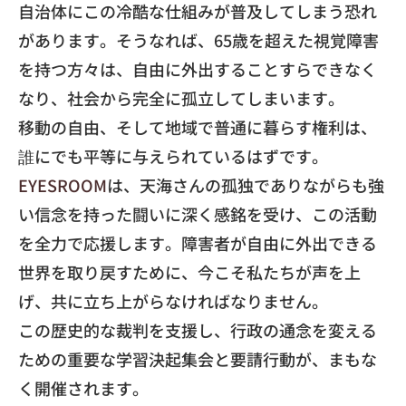
自治体にこの冷酷な仕組みが普及してしま
う恐れ
があります。そうなれば、
65歳を超えた視覚障害
を持つ方々は、
自由に外出することすらできなく
なり、
社会から完全に孤立してしまいます。
​移動の自由、そして地域で普通に暮らす権利は、
誰にでも平等に与えられているはずです。
EYESROOM
は、
天海さんの孤独でありながらも強
い信念を持った闘いに深く感銘を
受け、この活動
を全力で応援します。
障害者が自由に外出できる
世界を取り戻すために、
今こそ私たちが声を上
げ、共に立ち上がらなければなりません。
​この歴史的な裁判を支援し、
行政の通念を変える
ための重要な学習決起集会と要請行動が、
まもな
く開催されます。