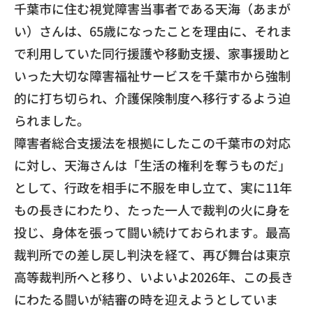
​千葉市に住む視覚障害当事者である天海（あまが
い）さんは、
65歳になったことを理由に、
それま
で利用していた同行援護や移動支援、
家事援助と
いった大切な障害福祉サービスを千葉市から強制
的に打
ち切られ、介護保険制度へ移行するよう迫
られました。
​障害者総合支援法を根拠にしたこの千葉市の対応
に対し、
天海さんは「生活の権利を奪うものだ」
として、
行政を相手に不服を申し立て、実に11年
もの長きにわたり、
たった一人で裁判の火に身を
投じ、
身体を張って闘い続けておられます。
最高
裁判所での差し戻し判決を経て、
再び舞台は東京
高等裁判所へと移り、いよいよ2026年、
この長き
にわたる闘いが結審の時を迎えようとしていま