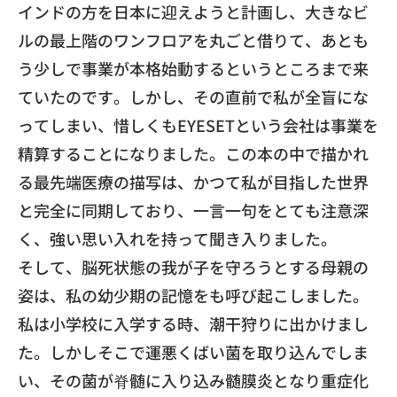
インドの方を日本に迎えようと計
画し、大きなビ
ルの最上階のワンフロアを丸ごと借りて、
あとも
う少しで事業が本格始動するというところまで来
ていたので
す。しかし、その直前で私が全盲にな
ってしまい、
惜しくもEYESETという会社は事業を
精算することになり
ました。この本の中で描かれ
る最先端医療の描写は、
かつて私が目指した世界
と完全に同期しており、
一言一句をとても注意深
く、
強い思い入れを持って聞き入りました。
​そして、脳死状態の我が子を守ろうとする母親の
姿は、
私の幼少期の記憶をも呼び起こしました。
​私は小学校に入学する時、潮干狩りに出かけまし
た。
しかしそこで運悪くばい菌を取り込んでしま
い、
その菌が脊髄に入り込み髄膜炎となり重症化