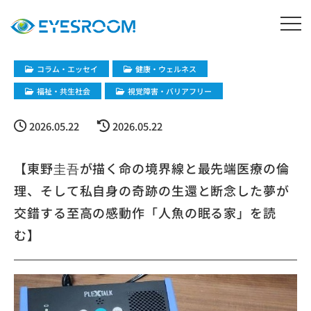
コラム・エッセイ
健康・ウェルネス
福祉・共生社会
視覚障害・バリアフリー
2026.05.22
2026.05.22
【東野圭吾が描く命の境界線と最先端医療の倫
理、そして私自身の奇跡の生還と断念した夢が
交錯する至高の感動作「人魚の眠る家」を読
む】