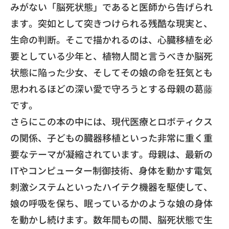
みがない「脳死状態」
であると医師から告げられ
ます。
突如として突きつけられる残酷な現実と、
生命の判断。
そこで描かれるのは、心臓移植を必
要としている少年と、
植物人間と言うべきか脳死
状態に陥った少女、
そしてその娘の命を狂気とも
思われるほどの深い愛で守ろうとする
母親の葛藤
です。
​さらにこの本の中には、現代医療とロボティクス
の関係、
子どもの臓器移植といった非常に重く重
要なテーマが凝縮されてい
ます。母親は、最新の
ITやコンピューター制御技術、
身体を動かす電気
刺激システムといったハイテク機器を駆使して、
娘の呼吸を保ち、
眠っているかのような娘の身体
を動かし続けます。数年間もの間、
脳死状態で生