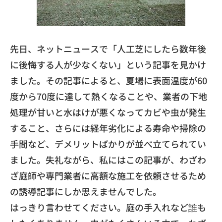
​先日、ネットニュースで「
人工芝にしたら数年後
に後悔する人が少なくない」
という記事を見かけ
ました。その記事によると、
夏場に表面温度が60
度から70度に達して熱くなることや、
業者の下地
処理が甘いと水はけが悪くなってカビや虫が発生
するこ
と、さらには経年劣化による寿命や掃除の
手間など、
デメリットばかりが並べ立てられてい
ました。失礼ながら、
私にはこの記事が、
わざわ
ざ庭師や専門業者に高額な施工を依頼させるため
の誘導記事
にしか思えませんでした。
​はっきり言わせてください。
庭の手入れなど誰も