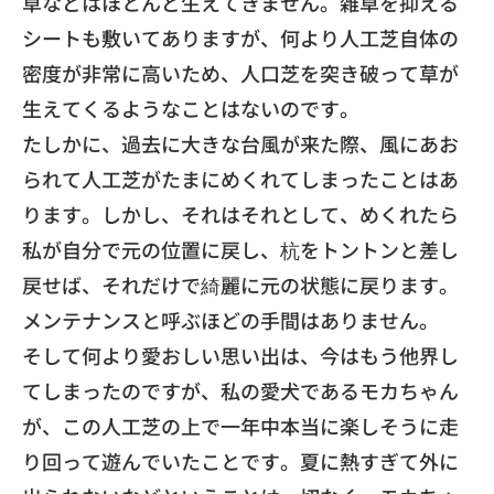
草などはほとんど生えてきません。
雑草を抑える
シートも敷いてありますが、
何より人工芝自体の
密度が非常に高いため、人口
芝を突き破って草が
生えてくるようなことはないのです。
​たしかに、過去に大きな台風が来た際、
風にあお
られて人工芝がたまにめくれてしまったことはあ
ります。
しかし、それはそれとして、
めくれたら
私が自分で元の位置に戻し、
杭をトントンと差し
戻せば、
それだけで綺麗に元の状態に戻ります。
メンテナンスと呼ぶほどの手間はありません。
​そして何より愛おしい思い出は、
今はもう他界し
てしまったのですが、
私の愛犬であるモカちゃん
が、
この人工芝の上で一年中本当に楽しそうに走
り回って遊んでいたこ
とです。夏に熱すぎて外に