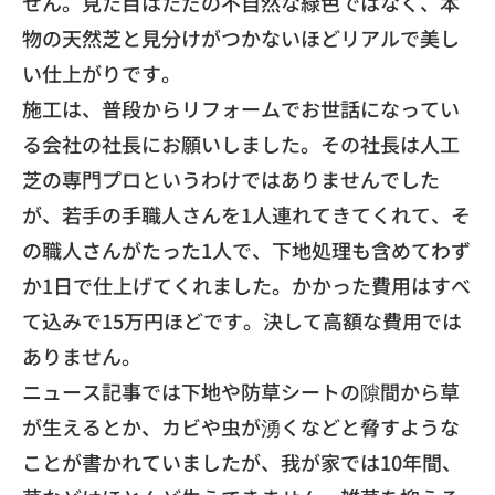
せん。
見た目はただの不自然な緑色ではなく、
本
物の天然芝と見分けがつかないほどリアルで美し
い仕上がりです
。
​施工は、
普段からリフォームでお世話になってい
る会社の社長にお願いしま
した。
その社長は人工
芝の専門プロというわけではありませんでした
が、
若手の手職人さんを1人連れてきてくれて、
そ
の職人さんがたった1人で、
下地処理も含めてわず
か1日で仕上げてくれました。
かかった費用はすべ
て込みで15万円ほどです。
決して高額な費用では
ありません。
​ニュース記事では下地や防草シートの隙間から草
が生えるとか、
カビや虫が湧くなどと脅すような
ことが書かれていましたが、
我が家では10年間、