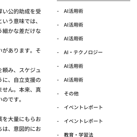
厚い公的助成を受
AI活用術
という意味では、
AI活用術
う細かな差だけな
AI活用術
いがあります。そ
​AI・テクノロジー
​AI活用術
を頼み、スケジュ
うに、
自立支援の
​AI活用術
ません。本来、
真
​その他
いのです。
​イベントレポート
薬を大量にもらお
​イベントレポート
ちは、
意図的にお
​教育・学習法