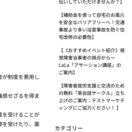
伝いしていただけませんか？】
【補助金を使って自宅のお風呂
を安全なバリアフリーへ！交通
事故より多い浴室事故を防ぐ住
宅改修の必要性】
【《おすすめイベント紹介》視
覚障害当事者の視点から〜
LaLa「アサーション講座」の
ご案内】
者が制度を悪用し
【​障害者就労支援と交流のため
。
の無料「英会話サークル」立ち
痛感せざるを得
ま
上げのご案内：テストマーケテ
ィングにご協力ください！ 】
成を受けることが
療を受けたり、
薬
カテゴリー