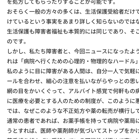
を処方してもらったりすることが可能です。
​おそらく一般の方々の多くは、生活保護受給者だけ
け
ているという事実をあまり詳しく知らないのでは
生活保護も障害者福祉も本質的には同じであり、そ
のです。
​しかし、私たち障害者と、
今回ニュースになったよ
れは「病院へ行くための心理的・
物理的なハードル
​私のように目に障害がある人間は、
自分一人で気軽
ールを合わせ、
細心の注意を払いながらやっとの思
網の目をかいくぐって、
アルバイト感覚で何軒もの
に医療を必要とする人のための制度が、
このように
​では、
なぜこのような不正処方や薬の転売が横行し
​通常の患者であれば、お薬手帳を持って病院や薬局
うとすれば、
医師や薬剤師が気づいてストップをか