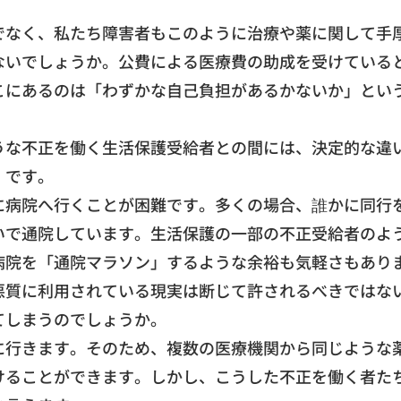
でなく、
私たち障害者もこのように治療や薬に関して手
ないでしょうか。
公費による医療費の助成を受けている
こにあるのは「
わずかな自己負担があるかないか」とい
うな不正を働く生活保護受給者との間には
、決定的な違
」です。
に病院へ行くことが困難です。多くの場合、
誰かに同行
いで通院しています。
生活保護の一部の不正受給者のよ
病院を「通院マラソン」
するような余裕も気軽さもあり
悪質に利用されている現実は断じて許されるべきではな
てしまうのでしょうか
。
に行きます。
そのため、
複数の医療機関から同じような
けることができます。
しかし、こうした不正を働く者た