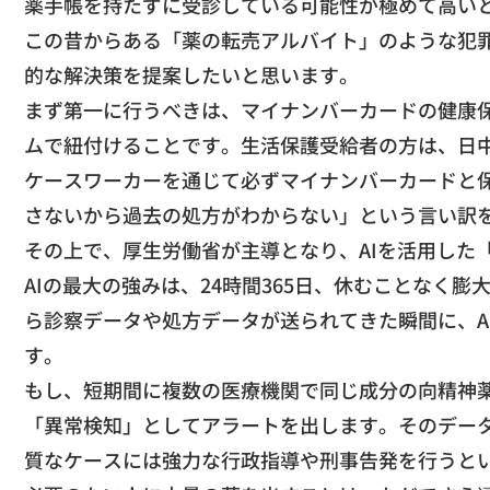
薬手帳を持たずに受診している可能性が極めて高い
​この昔からある「薬の転売アルバイト」
のような犯
的な解決策を提案したいと
思います。
​まず第一に行うべきは、
マイナンバーカードの健康
ムで紐付けることです。
生活保護受給者の方は、
日
ケースワーカーを通じて必ずマイナンバーカードと
さないから過去の処方がわからない」
という言い訳
​その上で、厚生労働省が主導となり、AIを活用した
​AIの最大の強みは、24時間365日、
休むことなく膨
ら診察データや処方データが送られてき
た瞬間に、
す。
​もし、
短期間に複数の医療機関で同じ成分の向精神
「異常検知」
としてアラートを出します。そのデー
質なケースには強力な行政指導や刑事告発を行うと