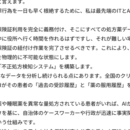
と言
えます。
罪行為を一日も早く根絶するために、
私は最先端のITと
保険証利用を完全に義務付け、
そこにすべての処方薬デ
中に役所へ行く時間を作れるはずですし、
それが難しい
保険証の
紐付け作業を完了させるべきです。これにより
を物理的に不可能な状態にします。
「
不正処方検知システム」を構築します。
大なデータを分析し続けられる点にあります。
全国のク
AIがその患者の「過去の受診履歴」と「
薬の服用履歴」
薬や睡眠薬を異常な量
処方されている患者がいれば、AI
タを基に、
自治体のケースワーカーや行政が迅速に事実
いう仕組みで
す。