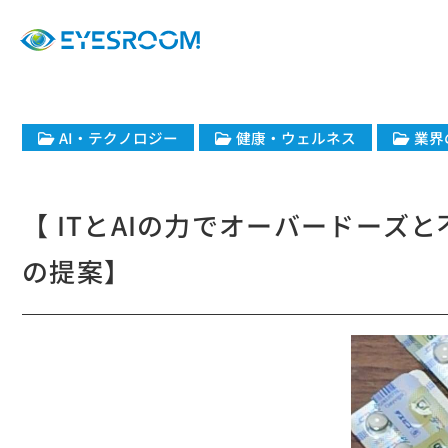
​AI・テクノロジー
健康・ウェルネス
業界
【 ITとAIの力でオーバードーズ
の提案】