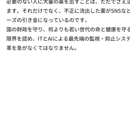
​必要のない人に大量の薬を出すことは、
ただでさえ
ます。それだけでなく、
不正に流出した薬がSNSな
ーズの引き金になっているの
です。
​国の財政を守り、何よりも若い世代の命と健康を守
限界を認め、ITとAIによる最先端の監視・
抑止シス
革を急がなくては
なりません。