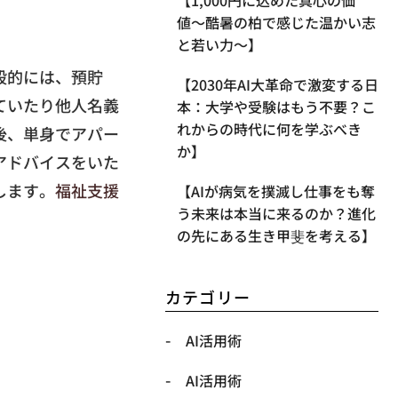
【1,000円に込めた真心の価
値〜酷暑の柏で感じた温かい志
と若い力〜】
般的には、預貯
【2030年AI大革命で激変する日
ていたり他人名義
本：大学や受験はもう不要？こ
れからの時代に何を学ぶべき
後、単身でアパー
か】
アドバイスをいた
します。
福祉支援
【AIが病気を撲滅し仕事をも奪
う未来は本当に来るのか？進化
の先にある生き甲斐を考える】
カテゴリー
AI活用術
AI活用術