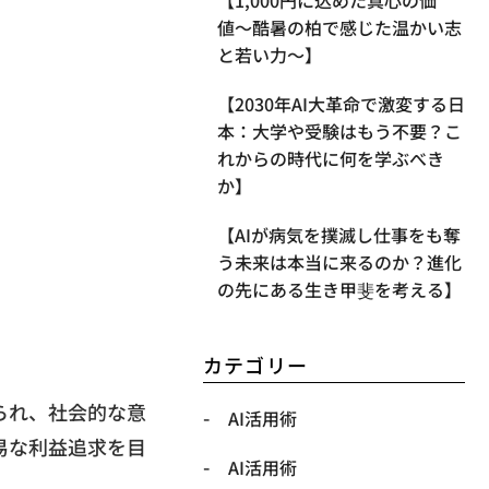
【1,000円に込めた真心の価
値〜酷暑の柏で感じた温かい志
と若い力〜】
【2030年AI大革命で激変する日
本：大学や受験はもう不要？こ
れからの時代に何を学ぶべき
か】
【AIが病気を撲滅し仕事をも奪
う未来は本当に来るのか？進化
の先にある生き甲斐を考える】
カテゴリー
られ、社会的な意
AI活用術
易な利益追求を目
AI活用術