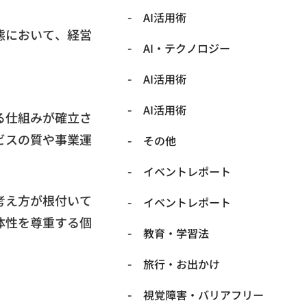
AI活用術
態において、経営
​AI・テクノロジー
​AI活用術
​AI活用術
る仕組みが確立さ
ビスの質や事業運
​その他
​イベントレポート
考え方が根付いて
​イベントレポート
体性を尊重する個
​教育・学習法
​旅行・お出かけ
​視覚障害・バリアフリー