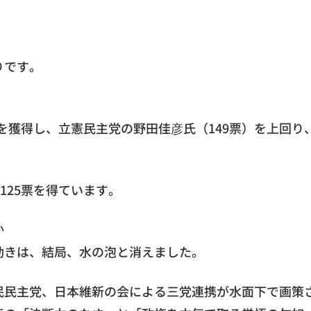
りです。
票を獲得し、立憲民主党の野田佳彦氏（149票）を上回り
125票を得ています。
か
動きは、結局、水の泡と消えました。
民民主党、日本維新の会による三党連携が水面下で画策