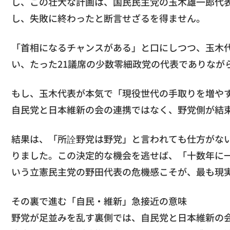
し、この壮大な計画は、国民民主党の玉木雄一郎代
し、失敗に終わったと断言せざるを得ません。
「首相になるチャンスがある」と口にしつつ、玉木
い、たった21議席の少数零細政党の代表でありなが
もし、玉木代表が本気で「現役世代の手取りを増や
自民党と日本維新の会の連携ではなく、野党側が結
結果は、「所詮野党は野党」と言われても仕方がな
りました。この決定的な機会を逃せば、「十数年に
いう立憲民主党の野田代表の危機感こそが、最も現
その裏で進む「自民・維新」急接近の意味
野党が足並みを乱す裏側では、自民党と日本維新の