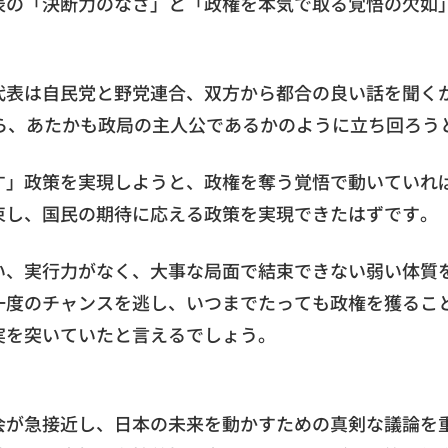
表の「決断力のなさ」と「政権を本気で取る覚悟の欠如
代表は自民党と野党連合、双方から都合の良い話を聞く
ら、あたかも政局の主人公であるかのように立ち回ろう
す」政策を実現しようと、政権を奪う覚悟で動いていれ
束し、国民の期待に応える政策を実現できたはずです。
い、実行力がなく、大事な局面で結束できない弱い体質
一度のチャンスを逃し、いつまでたっても政権を獲るこ
実を突いていたと言えるでしょう。
会が急接近し、日本の未来を動かすための真剣な議論を