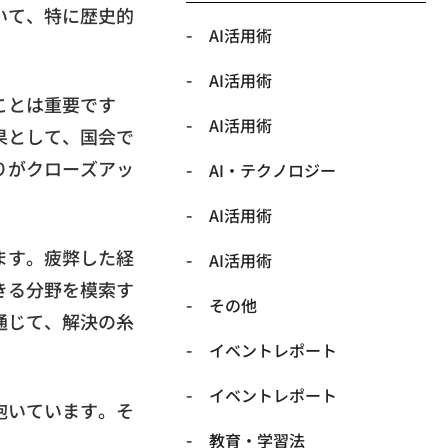
いて、特に歴史的
AI活用術
AI活用術
ことは重要です
AI活用術
果として、国会で
りがクローズアッ
​AI・テクノロジー
​AI活用術
ます。疲弊した経
​AI活用術
きる分野を模索す
​その他
通じて、解決の糸
​イベントレポート
​イベントレポート
抱いています。そ
​教育・学習法