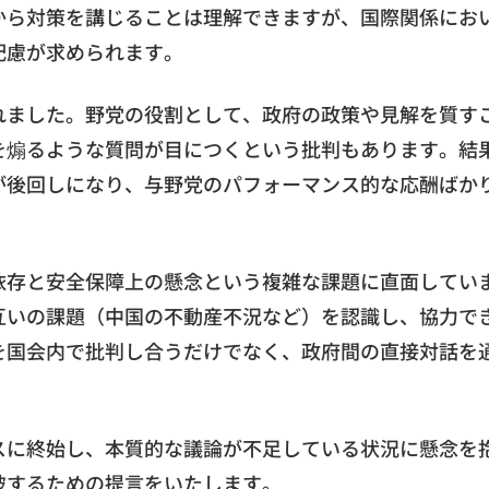
から対策を講じることは理解できますが、国際関係にお
配慮が求められます。
れました。野党の役割として、政府の政策や見解を質す
を煽るような質問が目につくという批判もあります。結
が後回しになり、与野党のパフォーマンス的な応酬ばか
依存と安全保障上の懸念という複雑な課題に直面してい
互いの課題（中国の不動産不況など）を認識し、協力で
を国会内で批判し合うだけでなく、政府間の直接対話を
スに終始し、本質的な議論が不足している状況に懸念を
破するための提言をいたします。