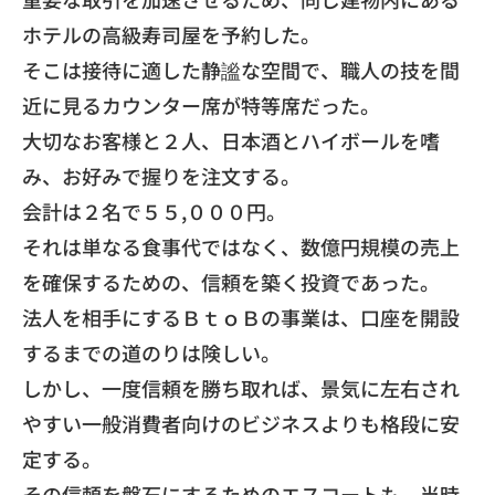
ホテルの高級寿司屋を予約した。
そこは接待に適した静謐な空間で、
職人の技を間
近に見るカウンター席が特等席だった。
大切なお客様と２人、日本酒とハイボールを嗜
み、
お好みで握りを注文する。
会計は２名で５５,０００円。
それは単なる食事代ではなく、
数億円規模の売上
を確保するための、信頼を築く投資であった。
​法人を相手にするＢｔｏＢの事業は、
口座を開設
するまでの道のりは険しい。
しかし、一度信頼を勝ち取れば、
景気に左右され
やすい一般消費者向けのビジネスよりも格段に安
定
する。
その信頼を盤石にするためのエスコートも、
当時