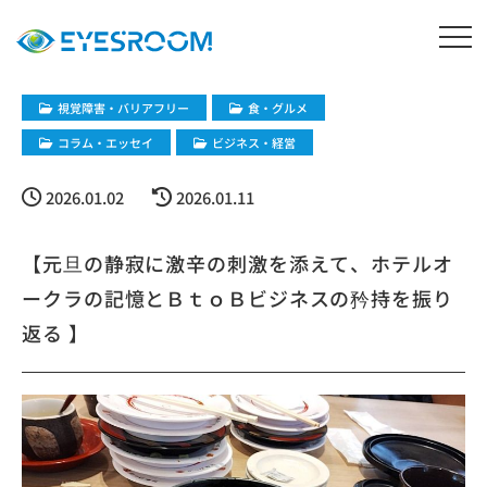
​視覚障害・バリアフリー
​食・グルメ
コラム・エッセイ
ビジネス・経営
2026.01.02
2026.01.11
【元旦の静寂に激辛の刺激を添えて、ホテルオ
ークラの記憶とＢｔｏＢビジネスの矜持を振り
返る 】