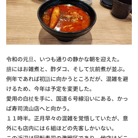
​令和の元旦、いつも通りの静かな朝を迎えた。
膳にはお雑煮と、酢ダコ、そして筑前煮が並ぶ。
例年であれば初詣に向かうところだが、混雑を避
けるため、
今年は予定を変更した。
愛用の白杖を手に、国道６号線沿いにある、
かっ
ぱ寿司流山店へと向かう。
​１１時半。正月早々の混雑を覚悟していたが、
意
外にも店内には６組ほどの先客しかいない。
この近辺は回転寿司の激戦区であり、
他店はどこ