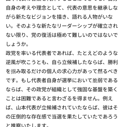
自身の考えや理念として、
代表の意思を継承しな
がら新たなビジョンを描き、
語れる人物がいな
い。
そのような新たなリーダーシップが確立され
ない限り、
党の復活は極めて難しいのではないで
しょうか。
​政党を率いる代表者であれば、
たとえどのような
逆風が吹こうとも、自ら立候補したならば、
勝利
を掴み取るだけの個人の求心力があって然るべき
です。
もし代表者自身が選挙において脆弱である
ならば、
その政党が組織として強固な基盤を築く
ことは困難であると言わざ
るを得ません。例え
ば、山本代表が立候補されていたならば、
彼はそ
の圧倒的な存在感で当選を果たしていたであろう
と推察いた
します。