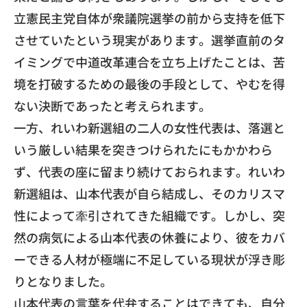
立憲民主党自体が衆議院選挙の前から支持を低下
させてい
たという現実があります。
選挙直前のタ
イミングで中道改革連合を立ち上げたことは、
苦
境を打破するための最後の手段として、
やむを得
ない決断であったと考えられます。
​一方、れいわ新選組の二人の女性代表は、
落選と
いう厳しい結果を突きつけられたにもかかわら
ず、
代表の座に留まり続けておられます。れいわ
新選組は、
山本代表が自ら結成し、
そのカリスマ
性によって牽引されてきた組織です。しかし、
突
然の病気による山本代表の休養により、
彼をカバ
ーできる人材が極端に不足している現状が浮き彫
りとなり
ました。
​山本代表の言葉を代弁することはできても、
自分