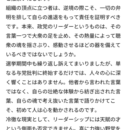
​組織の頂点に立つ者は、逆境の際こそ、
一切の弁
明を排して自らの進退をもって責任を証明すべき
です。
本来、政党のリーダーというものは、
その
言葉一つで大衆の足を止め、
その熱量によって聴
衆の魂を揺さぶり、
感動させるほどの器を備えて
いるべきではないでしょうか。
​選挙期間中も繰り返し訴えてまいりましたが、
単
なる与党批判に終始するだけでは、
人々の心に深
く響くことはありません。
他者から言われた言葉
ではなく、
自らの壮絶な体験から紡ぎ出された言
葉、
自らの魂で考え抜いた言葉で語りかけてこ
そ、
初めて人は心を動かされるのです。
​冷徹な現実として、
リーダーシップには天賦の才
という側面も否定できません。
真に力強い野党を