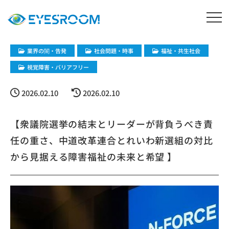
業界の闇・告発
社会問題・時事
福祉・共生社会
視覚障害・バリアフリー
2026.02.10
2026.02.10
【衆議院選挙の結末とリーダーが背負うべき責
任の重さ、中道改革連合とれいわ新選組の対比
から見据える障害福祉の未来と希望 】