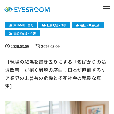
業界の闇・告発
社会問題・時事
福祉・共生社会
高齢者支援・介護
2026.03.09
2026.03.09
【現場の悲鳴を置き去りにする「名ばかりの処
遇改善」が招く崩壊の序曲：日本が直面するケ
ア業界の未曾有の危機と多死社会の残酷な真
実】