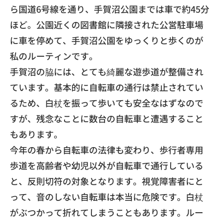
ら国道
6号線を通り、手賀沼公園までは車で約45分
ほど。
公園近くの図書館に隣接された公営駐車場
に車を停めて、
手賀沼公園をゆっくりと歩くのが
私のルーティンです。
​手賀沼の脇には、とても綺麗な遊歩道が整備され
ています。
基本的に自転車の通行は禁止されてい
るため、
白杖を振って歩いても安全なはずなので
すが、
残念なことに数台の自転車と遭遇すること
もあります。
​今年の春から自転車の法律も変わり、
歩行者専用
歩道を高齢者や幼児以外が自転車で通行している
と、
反則切符の対象となります。視覚障害者にと
って、
音のしない自転車は本当に危険です。
白杖
がぶつかって折れてしまうこともあります。ルー