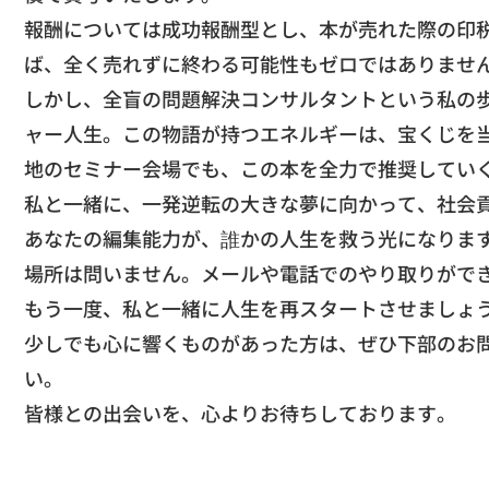
​報酬については成功報酬型とし、本が売れた際の印
ば、
全く売れずに終わる可能性もゼロではありませ
​しかし、全盲の問題解決コンサルタントという私の
ャー人生。
この物語が持つエネルギーは、
宝くじを
地のセミナー会場でも、
この本を全力で推奨してい
​私と一緒に、一発逆転の大きな夢に向かって、
社会
​あなたの編集能力が、誰かの人生を救う光になりま
場所は問いません。メールや電話でのやり取りがで
​もう一度、私と一緒に人生を再スタートさせましょ
​少しでも心に響くものがあった方は、
ぜひ下部のお
い。
​皆様との出会いを、心よりお待ちしております。