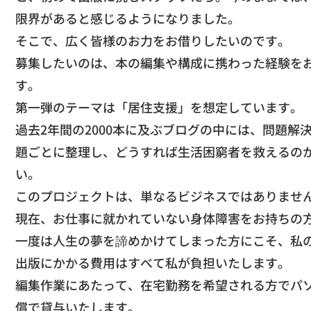
限界があると感じるように
なりました。
​そこで、広く皆様のお力をお借りしたいのです。
​募集したいのは、本の編集や構成に携わった経験を
す。
​第一弾のテーマは「居住支援」を想定しています。
過去2年間の2000本に及ぶブログの中には、
問題解
題ごとに整理し、
どうすれば生活困窮者を救えるの
い。
​このプロジェクトは、単なるビジネスではありませ
現在、お仕事に就かれていない身体障害をお持ちの
一度は人生の夢を諦めかけてしまった方にこそ
、私
​出版にかかる費用はすべて私が負担いたします。
編集作業にあたって、
在宅勤務を希望される方でパ
償で貸与いたします。