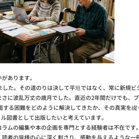
いがあります。
ました。
その道のりは決して平坦ではなく、常に新規ビ
まさに波乱万丈の歳月でした。直近の2年間だけでも、
ブ
面する困難をどのように解決してきたか、
その真実を綴
ジタル図書として出版したいと考えていま
す。
コラムの編集や本の企画を専門とする経験者は不在です
、
読者の皆様の心に深く刺さり、
感動を与えるような一