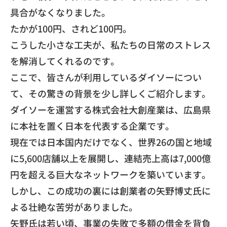
具合がなくなりました。
たかが100円、されど100円。
こうした小さな工夫が、
私たちの日常のストレス
を解消してくれるのです。
​ここで、皆さんが利用しているダイソーについ
て、
その驚きの背景を少し詳しくご紹介します。
​ダイソーを運営する株式会社大創産業は、
広島県
に本社を置く日本を代表する企業です。
現在では日本国内だけでなく、世界26の国と地域
に5,
600店舗以上を展開し、連結売上高は7,
000億
円を超える巨大なネットワークを築いています。
​しかし、
この成功の裏には創業者の矢野博丈氏に
よる壮絶な苦労がありまし
た。
矢野氏は若い頃、事業の失敗で多額の借金を背負