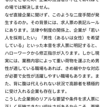
の場では解決しません。
​なぜ直接企業に聞けず、このような二度手間が発
生するのか。
その背景には、求人票の表記ルール
にあります。
法律や制度の関係上、企業が「若い
人を採用したい」「男性（
あるいは女性）を希望
している」
といった本音を求人票に明記すると、
ハローワークから修正指示が入ります。しかし現
実には、
業務内容によって重い荷物を運ぶため男
性が適している職場もあれ
ば、
きめ細やかな対応
が必要で女性が活躍しやすい職場もあります。
ま
た、
背に腹は代えられない状況で高齢者を積極的
に受け入れる企業も存
在します。
こうした企業側のリアルな要望や条件を求人票に
正しく反映できな
い曖昧さがあるからこそ、面接