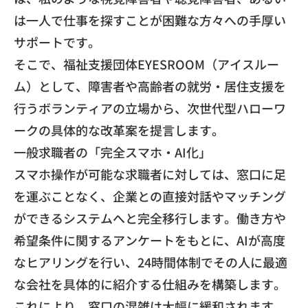
は一人で仕事を探すことが困難な方々への手厚い
サポートで
す。
​そこで、福祉支援団体EYESROOM（アイスルー
ム）
として、障害者や高齢者の就労・
居住支援を
行うボランティアの立場から、
次世代型ハローワ
ークの具体的な改革案を提言します。
​一般求職者の「完全スマホ・AI化」
スマホ操作が可能な求職者に対しては、窓口に足
を運ぶことなく、
企業との直接対話やマッチング
ができるシステムへと完全移行しま
す。働き方や
希望条件に関するアンケートをもとに、
AIが高度
なヒアリングを行い、
24時間体制でその人に最適
な会社を具体的に紹介する仕組みを構
築します。
これにより、窓口の混雑は大幅に緩和されます。