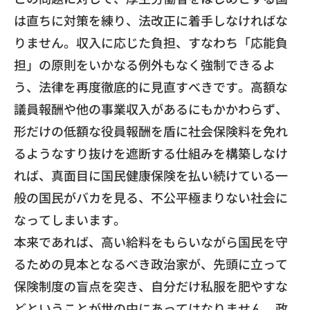
は直ちに対策を練り、
法改正に着手しなければな
りません。収入に応じた負担、
すなわち「応能負
担」
の原則をいかなる例外もなく強制できるよ
う、
法律を再度徹底的に見直すべきです。
高額な
議員報酬や他の事業収入があるにもかかわらず、
形だけの低額な役員報酬を盾に社会保険料を免れ
るようなすり抜け
を遮断する仕組みを構築しなけ
れば、
真面目に国民健康保険を払い続けている一
般の国民がバカを見る、
不公平極まりない社会に
なってしまいます。
​本来であれば、
高い給料をもらいながら国民を守
るための見本となるべき政治家が
、先頭に立って
保険制度の盲点を突き、
自分だけ私服を肥やすな
どということが世の中にあってはなりませ
ん。
政