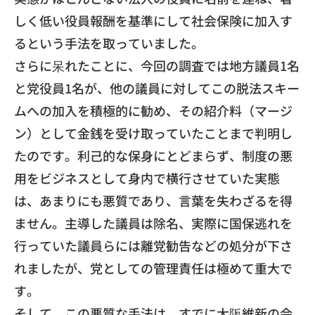
しく低い役員報酬を基準にして社会保険に加入す
るという手法を
取っていました。
​さらに呆れたことに、
今回の調査では地方議員1名
と党役員1名が、
他の議員に対してこの脱法スキー
ムへの加入を積極的に勧め、
その紹介料（マージ
ン）
として金銭を受け取っていたことまで判明し
たのです。
利己的な保身にとどまらず、
制度の悪
用をビジネスとして身内で横行させていた実態
は、
あまりにも悪質であり、言葉を失わざるを得
ません。
主導した議員は除名、
実際に国保逃れを
行っていた議員らには離党勧告などの処分が下さ
れましたが、党としての管理責任は極めて重大で
す。
​そして、この悪質な手法は、すでに大阪維新の会