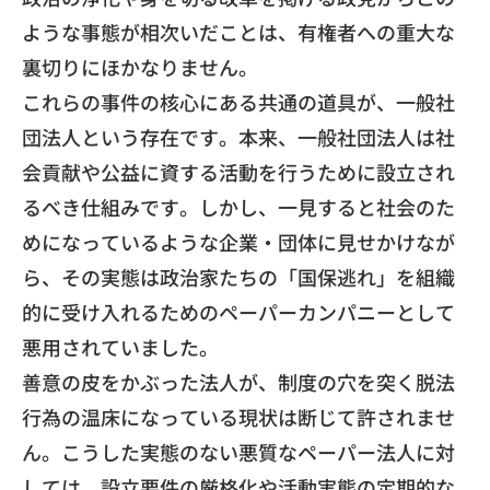
ような事態が相次
いだことは、有権者への重大な
裏切りにほかなりません。
​これらの事件の核心にある共通の道具が、
一般社
団法人という存在です。本来、
一般社団法人は社
会貢献や公益に資する活動を行うために設立され
るべき仕組みです。しかし、
一見すると社会のた
めになっているような企業・
団体に見せかけなが
ら、その実態は政治家たちの「国保逃れ」
を組織
的に受け入れるためのペーパーカンパニーとして
悪用されて
いました。
​善意の皮をかぶった法人が、
制度の穴を突く脱法
行為の温床になっている現状は断じて許されま
せ
ん。こうした実態のない悪質なペーパー法人に対
しては、
設立要件の厳格化や活動実態の定期的な