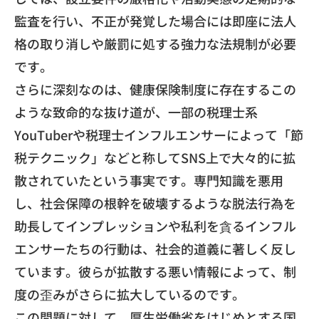
監査を行い、
不正が発覚した場合には即座に法人
格の取り消しや厳罰に処する強
力な法規制が必要
です。
​さらに深刻なのは、
健康保険制度に存在するこの
ような致命的な抜け道が、
一部の税理士系
YouTuberや税理士インフルエンサーによっ
て「節
税テクニック」
などと称してSNS上で大々的に拡
散されていたという事実です。
専門知識を悪用
し、
社会保障の根幹を破壊するような脱法行為を
助長してインプレッシ
ョンや私利を貪るインフル
エンサーたちの行動は、
社会的道義に著しく反し
ています。
彼らが拡散する悪い情報によって、
制
度の歪みがさらに拡大しているのです。
​この問題に対して、
厚生労働省をはじめとする国