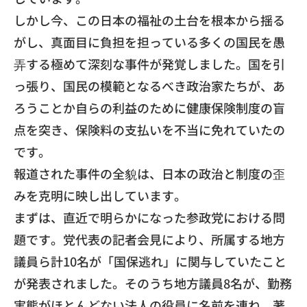
​しかし今、この日本の福祉の土台を根本から揺る
がし、
真面目に負担を担っている多くの国民を愚
弄する極めて深刻な事件
が発覚しました。国を引
っ張り、
国民の模範となるべき政治家たちが、
あ
ろうことか自らの利益のために健康保険制度の盲
点を突き、
保険料の支払いを不当に免れていたの
です。
​報道された事件の全貌は、
日本の政治と制度の歪
みを克明に映し出しています。
​まずは、直近で明らかになった参政党における問
題です。
党代表の記者会見により、所属する地方
議員ら計10名が「
国保逃れ」に関与していたこと
が発表されました。
そのうち地方議員8名が、
勤務
実態がほとんどない法人の役員に名前を連ね、
著