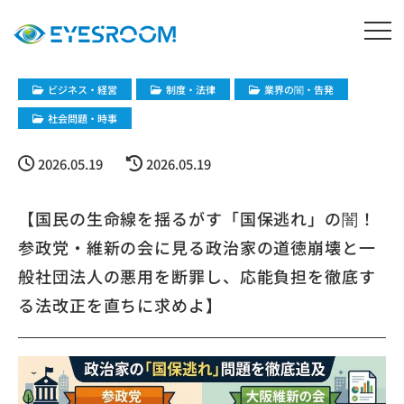
ビジネス・経営
制度・法律
業界の闇・告発
社会問題・時事
2026.05.19
2026.05.19
【国民の生命線を揺るがす「国保逃れ」の闇！
参政党・維新の会に見る政治家の道徳崩壊と一
般社団法人の悪用を断罪し、応能負担を徹底す
る法改正を直ちに求めよ】