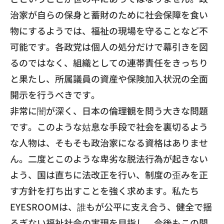
治家が自らの保身と蓄財のために社会保障を食い
物にするようで
は、福祉の現場を守ることなど不
可能です。
各政党は個人の処分だけで幕引きを図
るのではなく、
組織としての連帯責任をきっちり
と果たし、
所属議員の資産や保険加入状況の全面
開示を行うべきです。
​非常に闇が深く、日本の倫理観を問う大きな問題
です。
このような姑息な手段で社会を裏切るよう
な人物は、
そもそも政治家になる資格はありませ
ん。
二度とこのような卑劣な脱法行為が起きない
よう、
国は直ちに法改正を行い、
制度の歪みを正
す方針を打ち出すことを強く求めます。
私たち
EYESROOMは、誰もが公平に支え合う、
健全で揺
るぎない福祉社会の実現を目指し、
今後もこの問