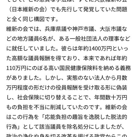
（
日本維新の会）
でも先行して発覚していた問題
と全く同じ構図です。
​維新の会では、兵庫県議や神戸市議、
大阪市議な
どの地方議員6名が、
ある一般社団法人の理事など
に就任していました。
彼らは年約1400万円といっ
た高額な議員報酬を得ており、
本来であれば年約
110万円にのぼる高い国民健康保険料を納める
義務
がありました。しかし、
実態のない法人から月数
万円程度の形だけの役員報酬を受け取る形
に偽装
し、社会保険に切り替えることで、
年間数十万円
もの負担を不当に削減していたのです。
維新の会
はこの行為を「応能負担の趣旨を逸脱した脱法的
行為」
として該当議員を除名処分にしましたが、
政治の浄化や身を切る改革を掲げる政党からこの