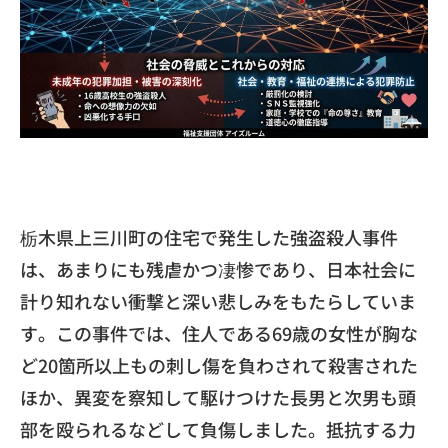
​栃木県上三川町の住宅で発生した強盗殺人事件
は、
あまりにも残虐かつ凄惨であり、
日本社会に
計り知れない衝撃と深い悲しみをもたらしていま
す。
この事件では、
住人である69歳の女性が胸な
ど20箇所以上もの刺し傷を負わさ
れて殺害された
ほか、
異変を察知して駆けつけた長男と次男も頭
部を殴られるなどして負
傷しました。抵抗する力