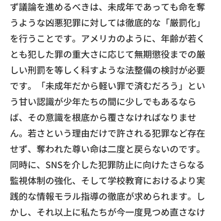
ず議論を進めるべきは、
未成年であっても命を奪
うような凶悪犯罪に対しては徹底的な「
厳罰化」
を行うことです。アメリカのように、
年齢が若く
とも犯した罪の重大さに応じて無期懲役までの厳
しい刑
罰を等しく科すような法整備の検討が必要
です。「
未成年だから軽い罪で済むだろう」
とい
う甘い認識が少年たちの間に少しでもあるなら
ば、
その意識を根底から覆さなければなりませ
ん。
若さという理由だけで許される犯罪など存在
せず、
奪われた尊い命は二度と戻らないのです。
​同時に、
SNSを介した犯罪防止に向けたさらなる
監視体制の強化、
そして学校教育におけるより実
践的な情報モラル指導の徹底が求め
られます。し
かし、
それ以上に私たちが今一度見つめ直さなけ