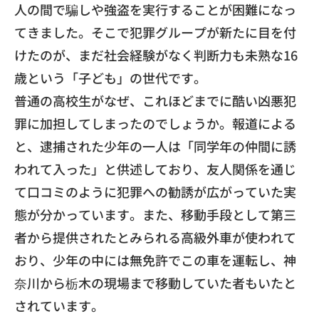
人の間で騙しや強盗を実行することが困難になっ
てきました。
そこで犯罪グループが新たに目を付
けたのが、
まだ社会経験がなく判断力も未熟な16
歳という「子ども」
の世代です。
​普通の高校生がなぜ、
これほどまでに酷い凶悪犯
罪に加担してしまったのでしょうか。
報道による
と、逮捕された少年の一人は「
同学年の仲間に誘
われて入った」と供述しており、
友人関係を通じ
て口コミのように犯罪への勧誘が広がっていた実
態
が分かっています。また、
移動手段として第三
者から提供されたとみられる高級外車が使われ
て
おり、少年の中には無免許でこの車を運転し、
神
奈川から栃木の現場まで移動していた者もいたと
されています。