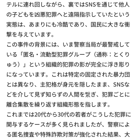
テルに連れ回しながら、
裏ではSNSを通じて他人
の子どもを凶悪犯罪へと遠隔指示してい
たという
実態は、あまりにも冷酷であり、
国民に大きな衝
撃を与えています。
​この事件の背景には、いま警察当局が最警戒して
いる「匿名・
流動型犯罪グループ（通称：とくり
ゅう）」
という組織的犯罪の影が完全に浮き彫り
になっています。
これは特定の固定された暴力団
とは異なり、
主犯格が身元を隠したまま、
SNSな
どを介して見ず知らずの人間を繋ぎ、
犯罪ごとに
離合集散を繰り返す組織形態を指します。
これまでは20代から30代の若者がこうした犯罪に
関与するケー
スが多く見られましたが、
警察によ
る匿名捜査や特殊詐欺対策が強化された結果、
大