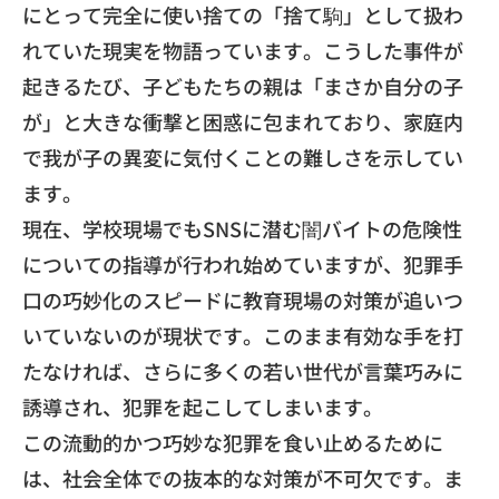
にとって完全に使い捨ての「捨て駒」
として扱わ
れていた現実を物語っています。
こうした事件が
起きるたび、子どもたちの親は「
まさか自分の子
が」と大きな衝撃と困惑に包まれており、
家庭内
で我が子の異変に気付くことの難しさを示してい
ます。
​現在、
学校現場でもSNSに潜む闇バイトの危険性
についての指導が行わ
れ始めていますが、
犯罪手
口の巧妙化のスピードに教育現場の対策が追いつ
いていない
のが現状です。このまま有効な手を打
たなければ、
さらに多くの若い世代が言葉巧みに
誘導され、
犯罪を起こしてしまいます。
​この流動的かつ巧妙な犯罪を食い止めるために
は、
社会全体での抜本的な対策が不可欠です。
ま