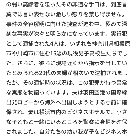
の弱い高齢者を狙ったその非道な手口は、
到底言
葉では言い表せない激しい怒りを禁じ得ません。
​事件の全容解明に向けた捜査が進む中、
極めて深
刻な事実が次々と明らかになっています。
実行犯
として逮捕された4人は、
いずれも神奈川県相模原
市や川崎市に住む16歳の現役男子高校生
たちでし
た。さらに、
彼らに現場近くから指示を出してい
たとみられる20代の夫婦が相
次いで逮捕されまし
たが、その逮捕時の状況は、
この犯罪が持つ異常
な実態を物語っています。
夫は羽田空港の国際線
出発ロビーから海外へ出国しようとする寸前
に確
保され、妻は横浜市内のビジネスホテルで、
小さ
な子どもと一緒にいるところを警察に身柄を確保
されました。
自分たちの幼い我が子をビジネスホ