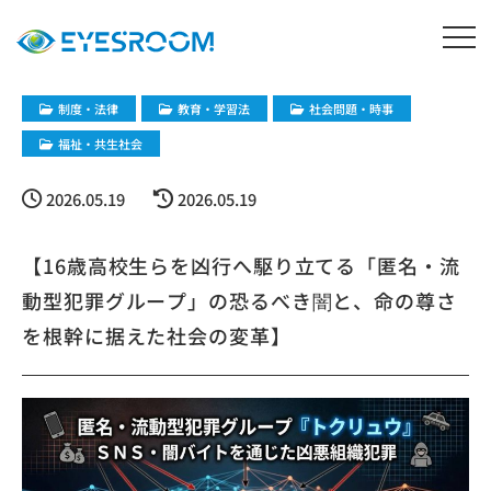
制度・法律
教育・学習法
社会問題・時事
福祉・共生社会
2026.05.19
2026.05.19
【16歳高校生らを凶行へ駆り立てる「匿名・流
動型犯罪グループ」の恐るべき闇と、命の尊さ
を根幹に据えた社会の変革】