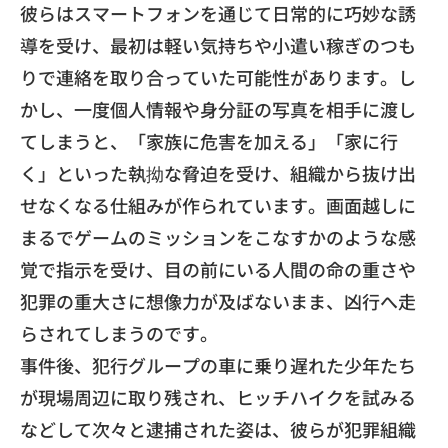
​彼らはスマートフォンを通じて日常的に巧妙な誘
導を受け、
最初は軽い気持ちや小遣い稼ぎのつも
りで連絡を取り合っていた可
能性があります。し
かし、
一度個人情報や身分証の写真を相手に渡し
てしまうと、「
家族に危害を加える」「家に行
く」といった執拗な脅迫を受け、
組織から抜け出
せなくなる仕組みが作られています。
画面越しに
まるでゲームのミッションをこなすかのような感
覚で指
示を受け、
目の前にいる人間の命の重さや
犯罪の重大さに想像力が及ばないま
ま、凶行へ走
らされてしまうのです。
​事件後、
犯行グループの車に乗り遅れた少年たち
が現場周辺に取り残され、
ヒッチハイクを試みる
などして次々と逮捕された姿は、
彼らが犯罪組織