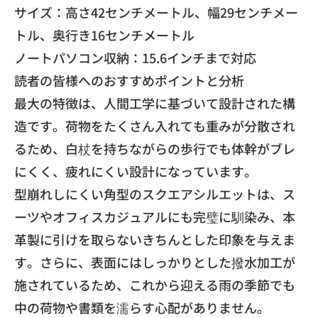
​サイズ：高さ42センチメートル、幅29センチメー
トル、
奥行き16センチメートル
​ノートパソコン収納：15.6インチまで対応
​読者の皆様へのおすすめポイントと分析
​最大の特徴は、人間工学に基づいて設計された構
造です。
荷物をたくさん入れても重みが分散され
るため、
白杖を持ちながらの歩行でも体幹がブレ
にくく、
疲れにくい設計になっています。
​型崩れしにくい角型のスクエアシルエットは、
ス
ーツやオフィスカジュアルにも完璧に馴染み、
本
革製に引けを取らないきちんとした印象を与えま
す。さらに、
表面にはしっかりとした撥水加工が
施されているため、
これから迎える雨の季節でも
中の荷物や書類を濡らす心配がありま
せん。