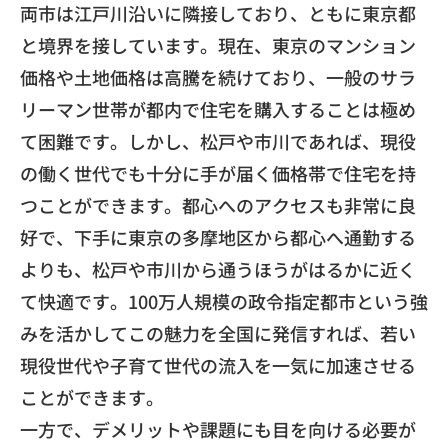
両市は江戸川沿いに隣接しており、
ともに東京都
と境界を接しています。現在、
東京のマンション
価格や土地価格は高騰を続けており、
一般のサラ
リーマン世帯が都内で住宅を購入することは極め
て困難
です。しかし、松戸や市川であれば、
現役
の働く世代でも十分に手が届く価格帯で住宅を持
つことができ
ます。都心へのアクセスも非常に良
好で、
下手に東京の多摩地区から都心へ通勤する
よりも、
松戸や市川から通うほうがはるかに近く
て快適です。
100万人規模の政令指定都市という強
みを活かしてこの魅力を全
国に発信すれば、
若い
現役世代や子育て世代の流入を一気に加速させる
ことができま
す。
​一方で、デメリットや課題にも目を向ける必要が