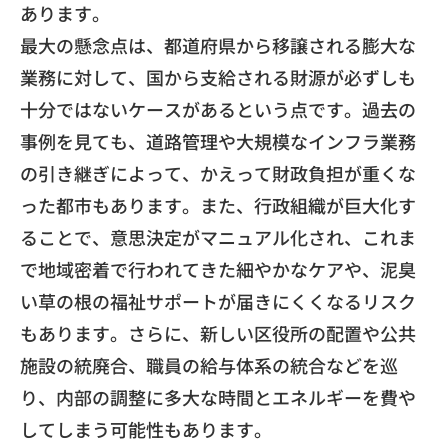
あります。
最大の懸念点は、都道府県から移譲される膨大な
業務に対して、
国から支給される財源が必ずしも
十分ではないケースがあるという
点です。過去の
事例を見ても、
道路管理や大規模なインフラ業務
の引き継ぎによって、
かえって財政負担が重くな
った都市もあります。また、
行政組織が巨大化す
ることで、意思決定がマニュアル化され、
これま
で地域密着で行われてきた細やかなケアや、
泥臭
い草の根の福祉サポートが届きにくくなるリスク
もあります。
さらに、新しい区役所の配置や公共
施設の統廃合、
職員の給与体系の統合などを巡
り、
内部の調整に多大な時間とエネルギーを費や
してしまう可能性もあ
ります。