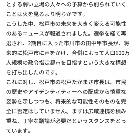
とする弱い立場の人々への予算から削られて
いく
ことは火を見るより明らかです。
​こうした中、
松戸市の未来を大きく変える可能性
のあるニュースが報道されまし
た。選挙を経て再
選され、2期目に入った市川市の田中甲市長が、
将
来的に松戸市に声をかけ、
合併によって人口100万
人規模の政令指定都市を目指すという大
きな構想
を打ち出したのです。
​これに対し、松戸市の松戸たかまさ市長は、
市民
の歴史やアイデンティティーへの配慮から慎重な
姿勢を示しつ
つも、将来的な可能性そのものを完
全に否定はしていません。
まずは広域連携を積み
重ね、
丁寧な議論が必要だというスタンスをとっ
ています。