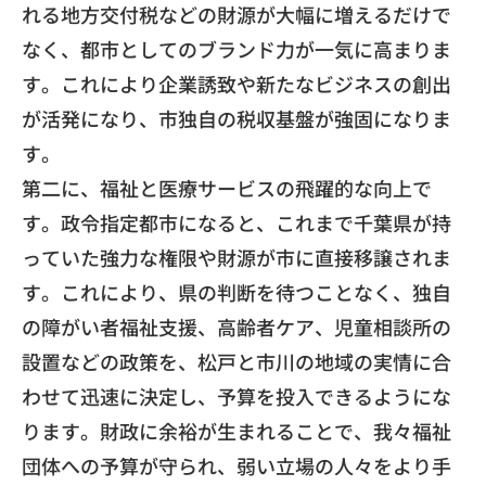
れる地方交付税などの財源が大幅に増えるだけで
なく
、都市としてのブランド力が一気に高まりま
す。
これにより企業誘致や新たなビジネスの創出
が活発になり、
市独自の税収基盤が強固になりま
す。
​第二に、福祉と医療サービスの飛躍的な向上で
す。
政令指定都市になると、
これまで千葉県が持
っていた強力な権限や財源が市に直接移譲され
ま
す。これにより、県の判断を待つことなく、
独自
の障がい者福祉支援、高齢者ケア、
児童相談所の
設置などの政策を、
松戸と市川の地域の実情に合
わせて迅速に決定し、
予算を投入できるようにな
ります。財政に余裕が生まれることで、
我々福祉
団体への予算が守られ、
弱い立場の人々をより手