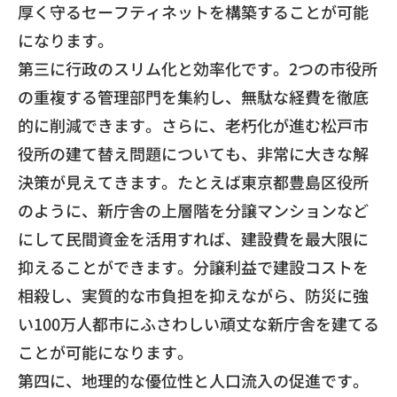
厚く守るセーフティネットを構築すること
が可能
になります。
​第三に行政のスリム化と効率化です。
2つの市役所
の重複する管理部門を集約し、
無駄な経費を徹底
的に削減できます。さらに、
老朽化が進む松戸市
役所の建て替え問題についても、
非常に大きな解
決策が見えてきます。
たとえば東京都豊島区役所
のように、
新庁舎の上層階を分譲マンションなど
にして民間資金を活用すれば
、建設費を最大限に
抑えることができます。
分譲利益で建設コストを
相殺し、実質的な市負担を抑えながら、
防災に強
い100万人都市にふさわしい頑丈な新庁舎を建てる
こと
が可能になります。
​第四に、地理的な優位性と人口流入の促進です。