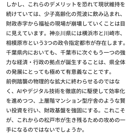
​しかし、これらのデメリットを恐れて現状維持を
続けていては、
少子高齢化の荒波に飲み込まれ、
財政赤字から福祉の現場が崩壊していくことは目
に見えています。
神奈川県には横浜市と川崎市、
相模原市という3つの政令指定都市が存在します。
千葉県内においても、千葉市に次ぐもう一つの強
力な経済・
行政の拠点が誕生することは、
県全体
の発展にとっても極めて有意義なことです。
​前例踏襲の物理的な拡大に終わらせるのではな
く、
AIやデジタル技術を徹底的に駆使して効率化
を進めつつ、
上層階マンション型庁舎のような賢
い投資を行い、
財政基盤を強固にする。これこそ
が、
これからの松戸市が生き残るための攻めの一
手になるのではないで
しょうか。