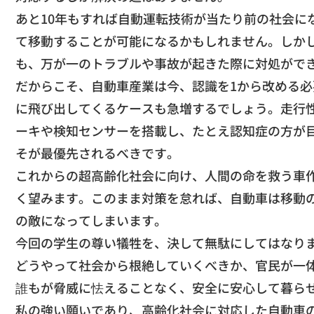
​あと10年もすれば自動運転技術が当たり前の社会に
て移動することが可能になるかもしれません。
しか
も、
万が一のトラブルや事故が起きた際に対処がで
​だからこそ、自動車産業は今、
認識を1から改める
に飛び出してくるケースも急
増するでしょう。走行
ーキや検知センサーを搭載し、
たとえ認知症の方が
そが最優先されるべきです。
​これからの超高齢化社会に向け、人間の命を救う車
く
望みます。このまま対策を怠れば、
自動車は移動
の敵になってしまいます。
​今回の学生の尊い犠牲を、決して無駄にしてはなり
どうやって社会から根絶してい
くべきか、官民が一
​誰もが脅威に怯えることなく、
安全に安心して暮ら
私の強い願いであり
、高齢化社会に対応した自動車