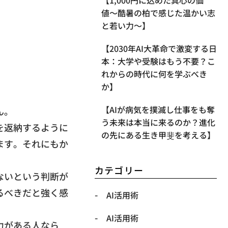
【1,000円に込めた真心の価
値〜酷暑の柏で感じた温かい志
と若い力〜】
【2030年AI大革命で激変する日
本：大学や受験はもう不要？こ
れからの時代に何を学ぶべき
か】
【AIが病気を撲滅し仕事をも奪
ん。
う未来は本当に来るのか？進化
を返納するように
の先にある生き甲斐を考える】
ます。それにもか
カテゴリー
ないという判断が
るべきだと強く感
AI活用術
AI活用術
力がある人なら