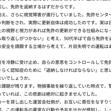
知し、
免許を返納するはずだからです。
抱え、
さらに視覚障害が進行していました。
免許センタ
う判断をされ、
実際に更新自体は成功したのです。実は
上の視野と視力があれば免許の更新ができる
仕組みにな
ら取り返しがつかない」
と考え、50代半ばで自ら免許を
の安全を請願する立場から考えて、
片目失明での運転は
害を冷静に受け止め、
自らの意思をコントロールして免
そらく認知症のために「
返納しなければならない」と思
ないでしょ
うか。
な課題が残ります。
物損事故を繰り返していた時点で、
っていれば、
この悲劇は絶対に起きませんでした。
カーを貸し出した運営会社側が、
お互いに責任をなすり
前、
この運転手の異常な行動や予兆を誰かが感知し、
し