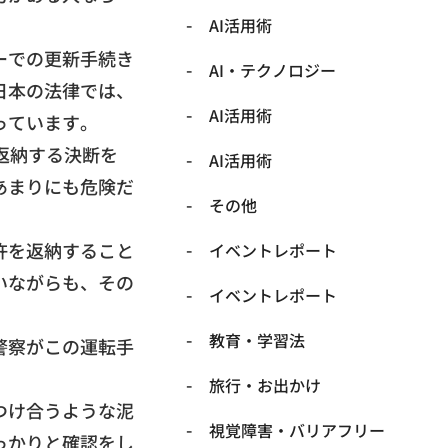
AI活用術
ーでの更新手続き
​AI・テクノロジー
日本の法律では、
​AI活用術
っています。
返納する決断を
​AI活用術
あまりにも危険だ
​その他
許を返納すること
​イベントレポート
いながらも、
その
​イベントレポート
​教育・学習法
警察がこの運転手
​旅行・お出かけ
つけ合うような泥
​視覚障害・バリアフリー
っかりと確認をし