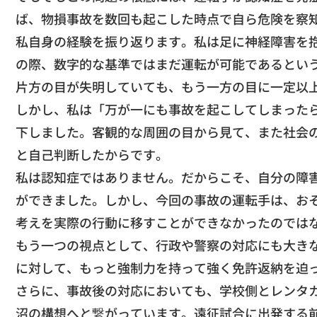
ば、
物損事故を数回も起こした時点で自ら危険を察
​私自身の経験を振り返ります。私は足に神経障害を
の際、
数字的な基準ではまだ運転が可能であるとい
片方の目が失明していても、
もう一方の目に一定以
​しかし、私は「
万が一にも事故を起こしてしまった
下しました。
客観的な周囲の目から見て、
また社会
と自己判断したからです。
​私は認知症ではありません。だからこそ、
自分の障
ができました。
しかし、今回の事故の運転手は、お
考えを実際の行動に移すことができなかったのでは
​もう一つの視点として、
行政や警察の対応にも大き
に対して、
もっと強制力を持って強く免許返納を迫
​さらに、事故後の対応においても、
学校側とレンタ
沼の構想へと繋がっていま
す。遠征試合に出発する