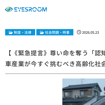
制度・法律
社会問題・時事
2026.05.23
【《緊急提言》尊い命を奪う「認
車産業が今すぐ挑むべき高齢化社