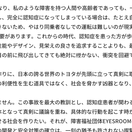
なり、
私のような障害を持つ人間や高齢者であっても、
し、完全に認知症になってしまっている場合は、
たとえ
きないため、
やはり同乗者なしでの運転は難しいのが現
必要があります。これからの時代、
認知症を患った方が歩
性能やデザイン、
見栄えの良さを追求することよりも、
目の前に飛び出してきても絶対に轢かない、
衝突を回避
作りに、
日本の誇る世界のトヨタが先頭に立って真剣に
の利便性を生む道具ではなく、
社会を脅かす凶器となり
ません。
この事故を最大の教訓とし、
認知症患者が関わ
体となって真剣に議論を重ね、
具体的な行動を起こす時
せる社会を作りたい。それが、
障害福祉団体EYESROO
の開発と安全対策の確立は、
一刻の猶予も許されない喫