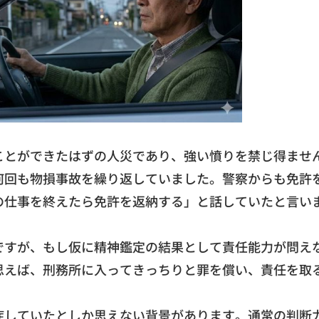
ことができたはずの人災であり、強い憤りを禁じ得ませ
何回も物損事故を繰り返していました。
警察からも免許
の仕事を終えたら免許を返納する」
と話していたと言い
ですが、
もし仮に精神鑑定の結果として責任能力が問え
思えば、
刑務所に入ってきっちりと罪を償い、
責任を取
症していたとしか思えない背景があります。
通常の判断