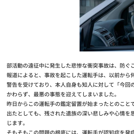
​部活動の遠征中に発生した悲惨な衝突事故は、
防ぐ
​報道によると、事故を起こした運転手は、
以前から
警告を受けており、
本人自身も知人に対して「今回
かわらず、
最悪の事態を迎えてしまいました。
​昨日からこの運転手の鑑定留置が始まったとのこと
出
たとしても、残された遺族の深い悲しみや心情を
じます。
​そもそもこの問題の根底には、
運転手が認知症を発