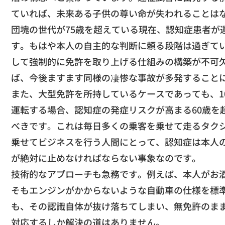
ていれば、
未来ある子供の尊い命が失われることは
​団塊の世代が75歳を超えている現在、
認知症患者が
す。
もはや本人の自主的な判断に頼る段階は過ぎて
して強制的に免許を取り上げる仕組みの構築が不可
ば、
今後ますます同様の凄惨な事故が多発すること
​また、大型免許を所持しているケースであっても、
運転する場合、
認知症の発症リスクが高まる60歳を
べきです。
これは毎日多くの乗客を乗せて走るタク
乗せてビジネスを行う人間にとって、
認知症は本人
が絶対に止めなければならない事象なの
です。
​技術的なアプローチも急務です。例えば、
本人がお
そもエンジンがかからないような自動車の仕様を標
も、
その認識自体が抜け落ちてしまい、
無免許のま
対応するしか解決の道はありません。