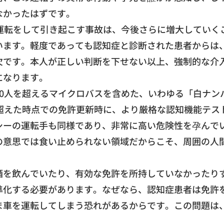
なかったはずです。
運転をして引き起こす事故は、
今後さらに増大していく
います。
軽度であっても認知症と診断された患者からは
欠です。本人が正しい判断を下せない以上、
強制的な介
になります。
10人を超えるマイクロバスを含めた、いわゆる「白ナン
超えた時点での免許更新時に
、より厳格な認知機能テス
シーの運転手も同様であり
、非常に高い危険性を孕んで
の意思では食い止められない領域だからこそ、
周囲の人
酒を飲んでいたり、
有効な免許を所持していなかったり
準化する必
要があります。なぜなら、認知症患者は免許
ま車を運転してしまう恐れがあるからです。
この問題は