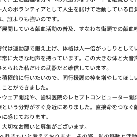
一人のボランティアとして人生を賭けて活動している自
は、誰よりも強いのです。
が展開している献血活動の普及、
すなわち街頭での献血
時代は運動部で鍛え上げ、
体格は人一倍がっしりとして
非常に大きな地声を持っています。
この大きな体と大音
与えられた私だけの武器だと確信しています。
を積極的に行いたいので、
同行援護の枠を増やしてほし
くことができました
。
トウェア開発や、
歯科医院のレセプトコンピューター開
療という分野がすぐ身近にありました。
直接命をつなぐ
うに感じております。
、
大切なお願いと募集がございます。
へ赴きたいと考えております。
その際、
私の移動と活動