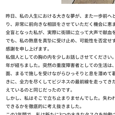
​昨日、私の人生における大きな夢が、
また一歩前へ
り、非常に前向きな相談をさせていただく機会に恵
​全盲となった私が、
実際に街頭に立って大声で献血
でも、
私の熱意を真摯に受け止め、
可能性を否定せ
感謝を申し上げます。
​私個人としての胸の内を少しお話しさせてください
年が経ちました。突然の重度障害者としての生活は
面、
まるで施しを受けながらひっそりと息を潜めて
きに、
全力を尽くしてビジネスの最前線を走ってき
えているのと同じだったのです。
​しかし、私はそこで立ち止まりませんでした。
失わ
できるかを徹底的に考え抜きました。
​この2年間で、
私は新たに3つの大きなタスクを始動