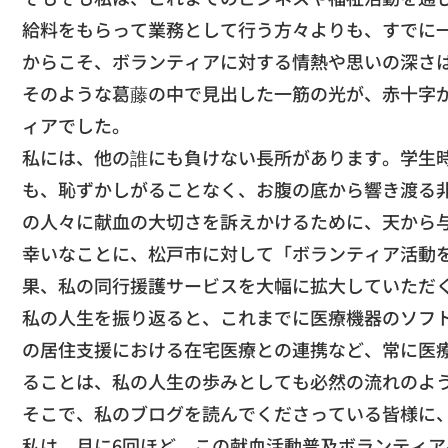
給料をもらって業務として行う方々よりも、
すでに
からこそ、
ボランティアに対する情熱や思いの深さ
​そのような葛藤の中で見出した一筋の光が、
赤十字
ィアでした。
​私には、他の誰にも負けない長所があります。
学生
も、
恥ずかしがることなく、
お腹の底から響き渡る
の人々に献血の大切さを訴えかけるために、
天から
​幸いなことに、松戸市に対して「
ボランティア活動
果、
私の同行援護サービスを大幅に拡大していただ
​私の人生を振り返ると、
これまでに医療機器のソフ
の居住支援における在宅医療との連携など、
常に医
ることは、
私の人生の歩みとしても必然の流れのよ
​そこで、私のブログを読んでくださっている皆様に
​私は、月に6回ほど、
この献血活動普及ボランティア