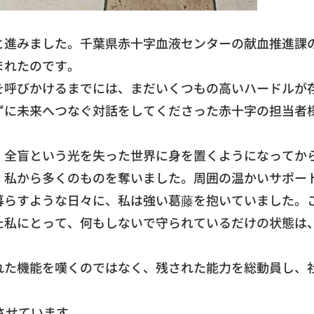
と進みました。
千葉県赤十字血液センターの献血推進課
まれたのです。
を呼びかけるまでには、
まだいくつもの高いハードルが
ずに未来へつなぐ対話をしてくださった赤十字の担
当者
。
全盲という光を失った世界に身を置くようになってか
、
私から多くのものを奪いました。
周囲の温かいサポー
暮らすような日々に
、私は強い葛藤を抱いていました。
た私にとって、
何もしないで守られているだけの状態は
れた機能を嘆くのではなく、残された能力を総動員し、
させています。