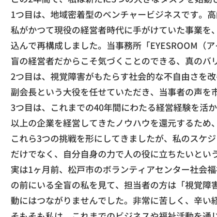
​1つ目は、地域密着型のベンチャービジネスです。
高
私がかつて現役の経営者時代に手がけていた事業を
込んで再構成しました。
当事務所「EYESROOM（
盲の経営者だからこそ気づくことのできる、
真のバ
​2つ目は、
視覚障害がもたらす社会的な不自由さを改
副会長という大役を任せていただき、
当事者の声を
​3つ目は、これまでの40年間にわたる経営経験を
以上の企業を経営してきたノウハウを還元するた
め
​これら3つの挑戦を形にしてきましたが、
私のスケジ
だけでなく、
自分自身の力で人の役に立ちたいとい
​実は1ヶ月前、
松戸市のボランティアセンター社会福
の前にいる全盲の私を見て、担当者の方は「
視覚障
動にはつながりませんでした。
非常に苦しく、辛い
​そもそも私は、これまでのビジネスや福祉活動を通