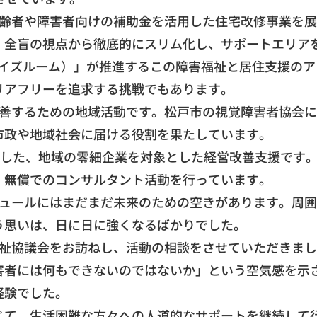
齢者や障害者向けの補助金を活用した住宅改修事業を展
、
全盲の視点から徹底的にスリム化し、
サポートエリア
アイズルーム）」
が推進するこの障害福祉と居住支援のア
リアフリーを追求する挑戦でもあります。
善するための地域活動で
す。松戸市の視覚障害者協会に
市政や地域社会に届ける役割を果たしています。
活かした、地域の零細企業を対象とした経営改善支援です
、無償でのコンサルタント活動を行っています。
ュールにはまだまだ未来のための空きがあります。
周囲
う思いは、
日に日に強くなるばかりでした。
祉協議会をお訪ねし、
活動の相談をさせていただきまし
害者には何もできないのではないか」
という空気感を示
経験でした。
じて、
生活困難な方々への人道的なサポートを継続して