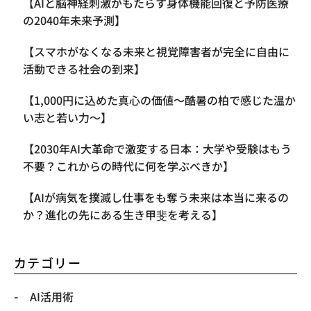
【AIと脳神経刺激がもたらす身体機能回復と予防医療
の2040年未来予測】
【スマホがなくなる未来と視覚障害者が完全に自由に
活動できる社会の到来】
【1,000円に込めた真心の価値〜酷暑の柏で感じた温か
い志と若い力〜】
【2030年AI大革命で激変する日本：大学や受験はもう
不要？これからの時代に何を学ぶべきか】
【AIが病気を撲滅し仕事をも奪う未来は本当に来るの
か？進化の先にある生き甲斐を考える】
カテゴリー
AI活用術