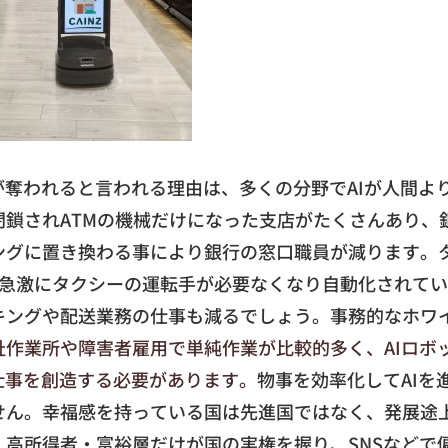
が奪われると言われる理由は、多くの分野でAIが人間よ
鎖されATMの機械だけになった支店がたくさんあり、銀
ングに置き換わる事により銀行の窓口職員が減ります。
は急激にタクシーの運転手が必要なくなり自動化されて
ングや配送業務の仕事も減るでしょう。事務的なホワイ
祉作業所や障害者雇用で単純作業が比較的多く、AIロボ
仕事を創造する必要があります。
物事を効率化してAIを
せん。幸福感を持っている国は先進国ではなく、発展途
高所得者・富裕層だけが国の実権を握り、SNSなどで