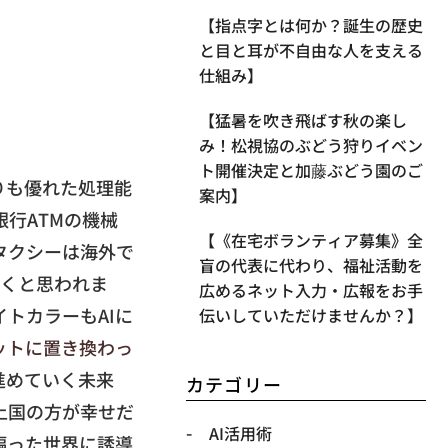
【指点字とは何か？誕生の歴史
と目と耳が不自由な人を支える
仕組み】
【​猛暑を吹き飛ばす秋の楽し
み！松視協のぶどう狩りイベン
ト開催決定と加藤ぶどう園のご
りも優れた処理能
案内】
行ATMの機械
【《在宅ボランティア募集》全
タクシーは海外で
盲の代表に代わり、福祉活動を
いくと思われま
広めるネット入力・広報をお手
トカラーもAIに
伝いしていただけませんか？】
ットに置き換わっ
進めていく未来
カテゴリー
上国の方が幸せだ
AI活用術
偏った世界に誘導