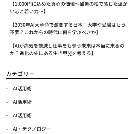
【1,000円に込めた真心の価値〜酷暑の柏で感じた温か
い志と若い力〜】
【2030年AI大革命で激変する日本：大学や受験はもう
不要？これからの時代に何を学ぶべきか】
【AIが病気を撲滅し仕事をも奪う未来は本当に来るの
か？進化の先にある生き甲斐を考える】
カテゴリー
AI活用術
AI活用術
AI活用術
​AI・テクノロジー