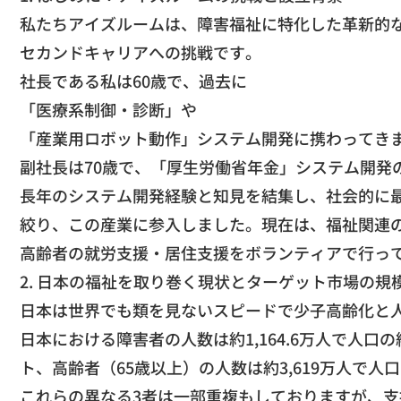
​私たちアイズルームは、障害福祉に特化した革新的
セカンドキャリアへの挑戦です。
​社長である私は60歳で、過去に
​「医療系制御・診断」や
「産業用ロボット動作」システム開発に携わってき
​副社長は70歳で、「厚生労働省年金」システム開
​長年のシステム開発経験と知見を結集し、社会的に
絞り、この産業に参入しました。現在は、福祉関連
高齢者の就労支援・居住支援をボランティアで行っ
​2. 日本の福祉を取り巻く現状とターゲット市場の規
​日本は世界でも類を見ないスピードで少子高齢化と
​日本における障害者の人数は約1,164.6万人で人口
ト、高齢者（65歳以上）の人数は約3,619万人で人
​これらの異なる3者は一部重複もしておりますが、支