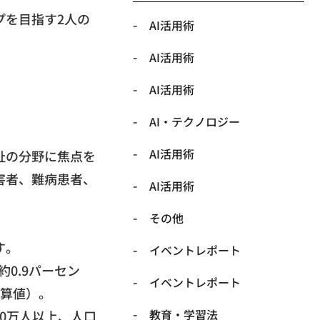
プを目指す2人の
AI活用術
AI活用術
AI活用術
​AI・テクノロジー
​AI活用術
祉の分野に焦点を
害者、難病患者、
​AI活用術
​その他
す。
​イベントレポート
約0.9パーセン
​イベントレポート
概算値）。
​教育・学習法
00万人以上、人口