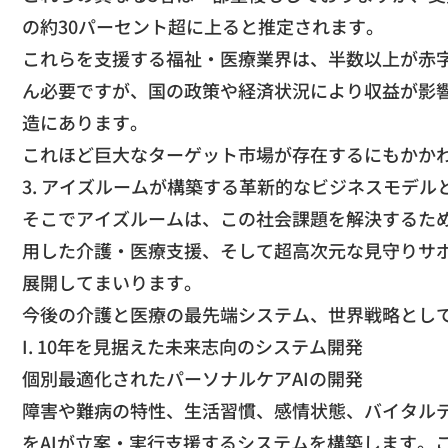
の約30パーセント超に上ると推定されます。
​これらを支援する福祉・医療業界は、半数以上が赤
ん必要ですが、国の政策や経済状況により収益が影
造にあります。
​これほど巨大なターゲット市場が存在するにもかか
​3. アイズルームが構築する革新的なビジネスモデル
​そこでアイズルームは、この社会課題を解決するた
用した介護・医療支援、そして超高次元な見守りサ
展開してまいります。
​今後の介護と医療の最先端システム、世界戦略とし
​I. 10年を見据えた未来志向のシステム開発
​個別最適化されたパーソナルケアAIの開発
​障害や難病の特性、生活習慣、感情状態、バイタル
をAIが立案・実行支援するシステムを構築します。