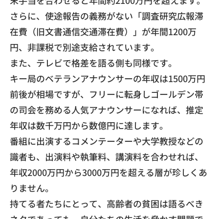
末手当を合わせると年間約2100万円
を超えます。
さらに、使途報告の義務がない「調査研究広報滞
在費（
旧文書通信交通滞在費）」が年間1200万
円、
非課税で別途支給されています。
また、テレビで格差を語る側も同様です。
キー局のベテランアナウンサーの年収は1500万円
前後が相場で
すが、
フリーに転身しゴールデン帯
の司会を務める人気アナウンサーにな
れば、推定
年収は数千万円から数億円に達します。
番組に出演するコメンテーターや大学教授などの
識者も、
出演料や執筆料、講演料を合わせれば、
年収2000万円から3000万円を超える層が珍しくあ
りません
。
​持てる者たちにとって、
高齢者の貧困は語るべき