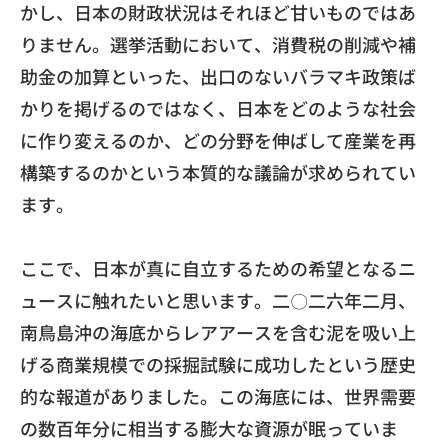
かし、日本の財政状況はそれほど甘いものではあ
りません。
選挙活動において、消費税の削減や補
助金の加算といった、
出口のないバラマキ政策ば
かりを掲げるのではなく、
日本をどのような社会
に作り変えるのか、
どの分野を伸ばして産業を再
構築するのかという本質的な議論が求
められてい
ます。
ここで、
日本が真に自立するための希望となるニ
ュースに触れたいと思いま
す。二〇二六年二月、
南鳥島沖の海底からレアアースを含む泥を吸い上
げる商業規模での
採掘試験に成功したという歴史
的な報道がありました。
この海底には、
世界需要
の数百年分に相当する膨大な資源が眠っていま