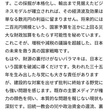
す。
この採掘が本格化し、
輸出まで見据えたビジ
ネスモデルが確立されれば、
その経済波及効果は
単なる数兆円の利益に留まりません。
将来的には
二百兆円規模という、
国家予算を遥かに上回る莫
大な財政加算をもたらす可能性を秘めて
います。
これこそが、増税や減税の議論を超越した、
日本
の未来を救う真の国家戦略です。
​もはや、財源の裏付けがないバラマキは、
日本と
いう国家を破滅に導くだけです。
失われた三十五
年を生み出した与党にも大きな責任があります
が、
建設的な対案を出せず批判に終始する野党に
も強い問題を感じます
。既存の主要メディアが権
力の顔色を伺い、
本質的な問題を報じない現状も
深刻です。
旧統一教会の闇や政治資金の還流、裏