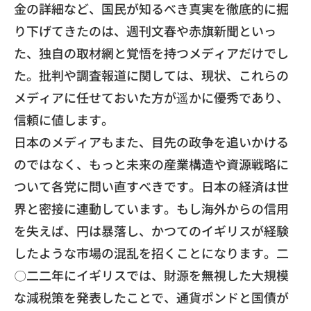
金の詳細など、
国民が知るべき真実を徹底的に掘
り下げてきたのは、週刊文春や赤旗新聞といっ
た、
独自の取材網と覚悟を持つメディアだけでし
た。
批判や調査報道に関しては、現状、
これらの
メディアに任せておいた方が遥かに優秀であり、
信頼に値します。
​日本のメディアもまた、目先の政争を追いかける
のではなく、
もっと未来の産業構造や資源戦略に
ついて各党に問い直すべきです
。日本の経済は世
界と密接に連動しています。
もし海外からの信用
を失えば、円は暴落し、
かつてのイギリスが経験
したような市場の混乱を招くことになりま
す。二
〇二二年にイギリスでは、
財源を無視した大規模
な減税策を発表したことで、
通貨ポンドと国債が