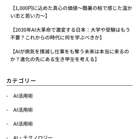
【1,000円に込めた真心の価値〜酷暑の柏で感じた温か
い志と若い力〜】
【2030年AI大革命で激変する日本：大学や受験はもう
不要？これからの時代に何を学ぶべきか】
【AIが病気を撲滅し仕事をも奪う未来は本当に来るの
か？進化の先にある生き甲斐を考える】
カテゴリー
AI活用術
AI活用術
AI活用術
​AI・テクノロジー