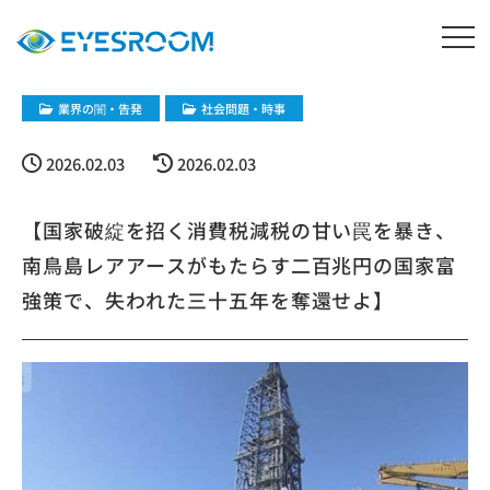
業界の闇・告発
社会問題・時事
2026.02.03
2026.02.03
【国家破綻を招く消費税減税の甘い罠を暴き、
南鳥島レアアースがもたらす二百兆円の国家富
強策で、失われた三十五年を奪還せよ】