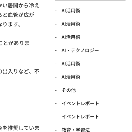
かい居間から冷え
AI活用術
ると血管が広が
なります。
AI活用術
AI活用術
ことがありま
​AI・テクノロジー
​AI活用術
の出入りなど、
不
​AI活用術
​その他
​イベントレポート
​イベントレポート
換を推奨していま
​教育・学習法