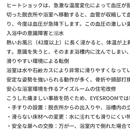
ヒートショックは、急激な温度変化によって血圧が
切った脱衣所や浴室へ移動すると、
血管が収縮して
り、
今度は血圧が急降下します。この血圧の激しい
​入浴中の意識障害と溺水
熱いお風呂（42度以上）に長く浸かると、
体温が上
す。意識を失うと、
そのまま浴槽内に沈んでしまい
​滑りやすい環境による転倒
浴室は水や石鹸カスにより非常に滑りやすくなって
安定な姿勢を強いられる動作が多く、
骨折や頭部打
​安心な浴室環境を作るアイズルームの住宅改修
​こうした痛ましい事故を防ぐため、
EYESROOM
​・手すりの設置：脱衣所からの出入りや、
浴槽内の
・滑らない床材への変更：
水に濡れても滑りにくい
・安全な扉への交換：万が一、
浴室内で倒れた場合