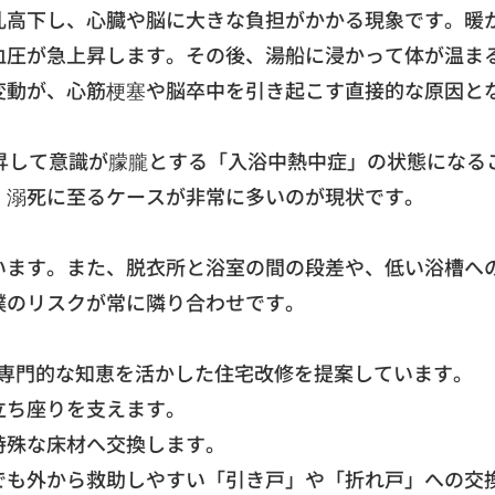
乱高下し、
心臓や脳に大きな負担がかかる現象です。
暖
血圧が急上昇します。その後、
湯船に浸かって体が温ま
変動が、
心筋梗塞や脳卒中を引き起こす直接的な原因と
昇して意識が朦朧とする「入浴中熱中症」
の状態になる
、
溺死に至るケースが非常に多いのが現状です。
います。また、
脱衣所と浴室の間の段差や、低い浴槽へ
撲のリスクが常に隣り合わせです。
では専門的な知恵を活かした住宅改修を提案して
います。
立ち座りを支えます。
特殊な床材へ交換します。
でも外から救助しやすい「引き戸」や「
折れ戸」への交