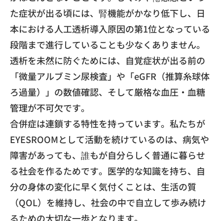
た症状が出る頃には、
腎機能がかなり低下し、
日
本における人工透析導入原因の第1位となっている
段階まで進行
していることも少なくありません。
透析を未然に防ぐためには、
自覚症状が出る前の
「微量アルブミン尿検査」や「eGFR（
推算糸球体
ろ過量）」の数値確認、そして厳格な血圧・
血糖
管理が不可欠です。
​合併症は連鎖する特性を持っています。
私たちが
EYESROOMとして活動を続けているのは、
病気や
障害があっても、
誰もが自分らしく普通に暮らせ
る社会を作るためです。
医学的な知識を持ち、自
分の身体の変化に早く気付くことは、
生活の質
（QOL）を維持し、
社会の中で自立して歩み続け
るための大切な一歩となります。