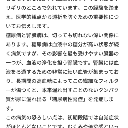
リギリのところで免れています。
この経験を踏ま
え、
医学的観点から透析を防ぐための重要性につ
いてお伝えします。
​糖尿病と腎臓病は、切っても切れない深い関係に
あります。
糖尿病は血液中の糖分が高い状態が続
く病気ですが、
その影響を最も受けやすい臓器の
一つが、
血液の浄化を担う腎臓です。
腎臓には血
液をろ過するための非常に細い血管が集まってお
り、
長期間の高血糖によってこの繊細なフィルタ
ーが傷つくと、
本来漏れ出すことのないタンパク
質が尿に漏れ出る「
糖尿病性腎症」を発症しま
す。
​この病気の恐ろしい点は、
初期段階では自覚症状
がほとんどないことです。
むくみや倦怠感といっ