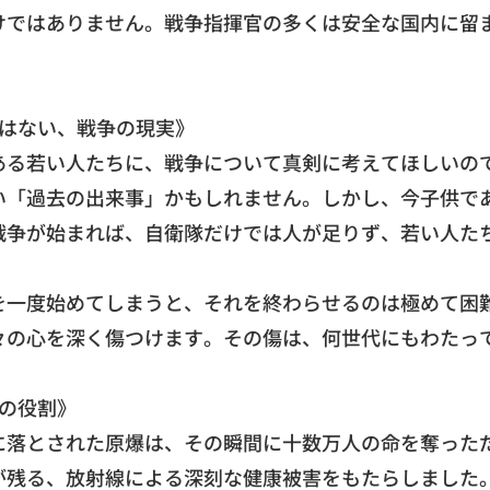
けではありません。
戦争指揮官の多くは安全な国内に留
はない、
戦争の現実》
ある若い人たちに、
戦争について真剣に考えてほしいの
い「
過去の出来事」かもしれません。しかし、今子供で
戦争が始まれば、自衛隊だけでは人が足りず、
若い人た
を一度始めてしまうと、
それを終わらせるのは極めて困
々の心を深く傷つけます。
その傷は、何世代にもわたっ
の役割》
に落とされた原爆は、
その瞬間に十数万人の命を奪った
が残る、
放射線による深刻な健康被害をもたらしました