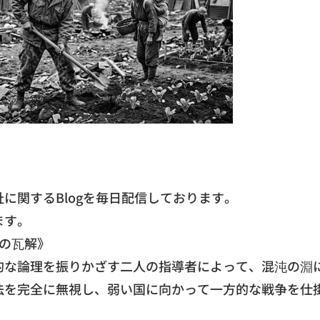
に関するBlogを毎日配信しております。
ます。
の瓦解》
的な論理を振りかざす二人の指導者によって、
混沌の淵
法を完全に無視し、
弱い国に向かって一方的な戦争を仕