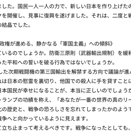
ました。
国民一人一人の力で、新しい日本を作り上げた
クを開催し、見事に復興を遂げました。それは、
二度と
の結晶でした。
政権が進める、静かなる「軍国主義」への傾斜》
ているのでしょうか。
防衛三原則（武器輸出規制）を緩
った平和への誓いを破る行為ではないでしょうか。
した次期戦闘機の第三国輸出を解禁する方向で議論が
進
れは日本の慰霊を裏切り、
他国での殺人に手を貸すこと
日本国民が幸せになることが、
本当に正しいのでしょう
トランプの功績を称え、「あなたが一番の世界の真のリ
北の歴史と、
戦争の恐ろしさを忘れてしまったかのよう
戦争へと向かっているように見えます。
て立ち止まって考えるべきです。
戦争になったとしても、