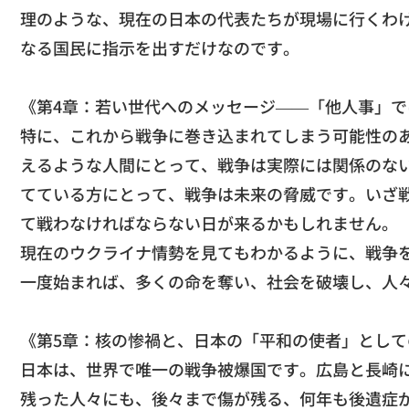
理のような、
現在の日本の代表たちが現場に行くわ
なる国民に指示を出すだけなのです。
《第4章：若い世代へのメッセージ——「他人事」で
​特に、
これから戦争に巻き込まれてしまう可能性の
えるような人間にとって、戦争は実際には関係のな
てている方にとって、戦争は未来の脅威です。
いざ
て戦わなければならない日が来るかもし
れません。
​現在のウクライナ情勢を見てもわかるように、
戦争
一度始まれば、
多くの命を奪い、社会を破壊し、人
《第5章：核の惨禍と、日本の「平和の使者」として
​日本は、世界で唯一の戦争被爆国です。
広島と長崎
残った人々にも、後々まで傷が残る、何年も後遺症