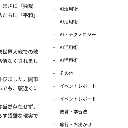
、
まさに「独裁
AI活用術
私たちに「平和」
AI活用術
​AI・テクノロジー
​AI活用術
次世界大戦での敗
​AI活用術
余儀なくされまし
​その他
並びました。
闇市
​イベントレポート
市でも、
駅近くに
​イベントレポート
は当然存在せず、
​教育・学習法
らす残酷な現実で
​旅行・お出かけ