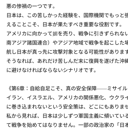
悪の惨禍の一つです。
​日本は、この苦しかった経験を、
国際機関でもっと
えることこそ、
日本が果たすべき重要な役割です。
​アメリカに向かって媚を売り、
戦争に引きずられな
南アジア諸国連合）
やアジア地域で戦争を起こした
航し日本が真っ先に攻撃対象となる可能性がありま
​そうなれば、あれだけ苦しんだ末に復興を遂げた沖
に避けなければならないシナリオです。
《第6章：自給自足こそ、真の安全保障——ミサイル
​イラン、イスラエル、アメリカの関係悪化、
ウクラ
に巻き込まれないという安全策は、
どこにもありま
​私から見れば、
日本は少しずつ軍国主義に傾いてい
て戦争を始めてはなりません。一部の政治家の「日