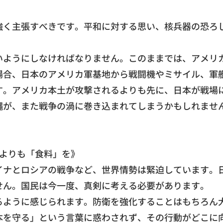
強く主張すべきです。平和に対する思い、
核兵器の恐ろ
いようにしなければなりません。
このままでは、アメリカ
場合、
日本のアメリカ軍基地から戦闘機やミサイル、軍
す。
アメリカ本土が攻撃されるよりも先に、日本が戦場
縄が、
また戦争の渦に巻き込まれてしまうかもしれませ
よりも「
食料」を》
イナとロシアの戦争など、世界情勢は緊迫しています。
せん。国民は今一度、
真剣に考える必要があります。
るように感じられます。
防衛を強化することはもちろん
本を守る」
という言葉に惑わされず、その行動がどこに