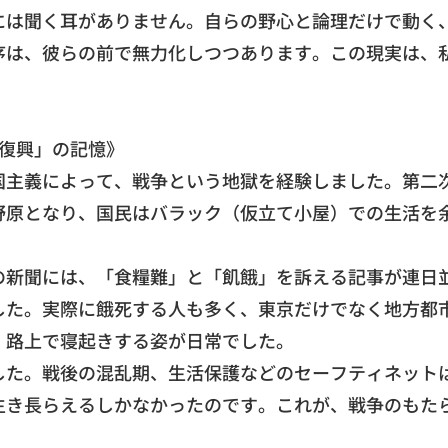
には聞く耳がありません。自らの野心と論理だけで動く
序は、
彼らの前で無力化しつつあります。この現実は、
復興」
の記憶》
国主義によって、
戦争という地獄を経験しました。第二
野原となり、
国民はバラック（仮立て小屋）での生活を
の新聞には、
「食糧難」と「飢餓」を訴える記事が連日
した。
実際に餓死する人も多く、東京だけでなく地方都
、
路上で寝起きする姿が日常でした。
した。
戦後の混乱期、生活保護などのセーフティネット
生き長らえるしかなかったのです。これが、
戦争のもた