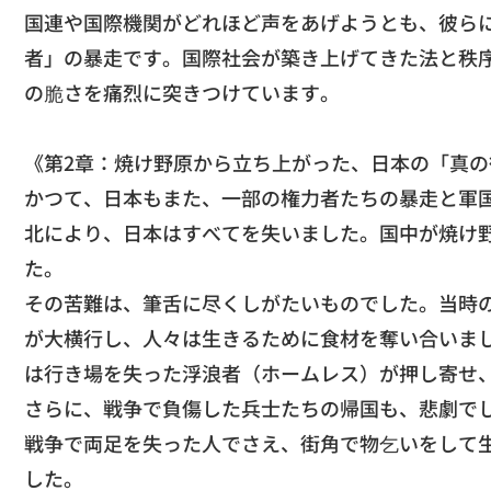
​国連や国際機関がどれほど声をあげようとも、
彼ら
者」の暴走です。
国際社会が築き上げてきた法と秩
の脆さを痛烈に突きつけています。
《第2章：焼け野原から立ち上がった、日本の「真の
​かつて、日本もまた、
一部の権力者たちの暴走と軍
北により、
日本はすべてを失いました。国中が焼け
た。
​その苦難は、筆舌に尽くしがたいものでした。当時
が大横行し、人々は生きるために食材を奪い合いま
は行き場を失った浮浪者（ホームレス）が押し寄せ
​さらに、戦争で負傷した兵士たちの帰国も、悲劇で
戦争で両足を失った人でさえ、
街角で物乞いをして
した。