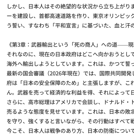
​しかし、日本人はその絶望的な状況から立ち上がり
ーを建設し、首都高速道路を作り、
東京オリンピッ
う誓い、すなわち「平和宣言」
に基づいた、血と汗
《第3章：武器輸出という「死の商人」への道——
現
​それなのに、
現在の日本政府はどこへ向かおうとし
海外へ輸出しようとしています。これは、
かつて誓
​最新の国会審議（2026年現在）では、
国際共同開発
府は「日本の安全保障のため」と主張しますが、
こ
ん。
武器を売って経済的な利益を得、
それによって
​さらに、高市総理はアメリカで会談し、ドナルド・
売るような態度を見せています。これは、
日本の敗
を守り、強くすると言いながら、
その行動はすべて
​今こそ、日本人は戦争のあり方、
日本の防衛につい