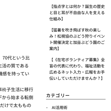
【指点字とは何か？誕生の歴史
と目と耳が不自由な人を支える
仕組み】
【​猛暑を吹き飛ばす秋の楽し
み！松視協のぶどう狩りイベン
ト開催決定と加藤ぶどう園のご
案内】
、
70代という比
【《在宅ボランティア募集》全
生活の質である
盲の代表に代わり、福祉活動を
広めるネット入力・広報をお手
機感を持ってい
伝いしていただけませんか？】
車椅子生活に移行
カテゴリー
下から始まる転倒
るだけで太ももの
AI活用術