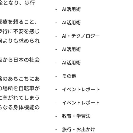
金となり、歩行
AI活用術
医療を頼ること、
AI活用術
歩行に不安を感じ
​AI・テクノロジー
何よりも求められ
​AI活用術
点から日本の社会
​AI活用術
​その他
路のあちこちにあ
の場所を自転車が
​イベントレポート
に塞がれてしまう
​イベントレポート
らなる身体機能の
​教育・学習法
​旅行・お出かけ