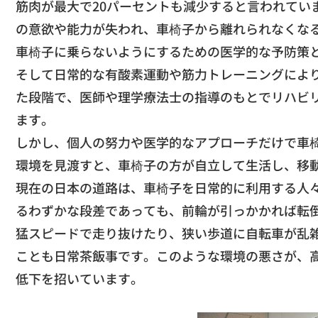
筋肉が最大で20パー
セントも減少すると言われてい
の意欲や能力が失われ、
車椅子から離れられなくな
​車椅子に乗らないようにするための医学的な予防策
そして日常的な有酸素運動や筋力トレーニングによ
た段階で、
医師や理学療法士の指導のもとでリハビ
ます。
​しかし、
個人の努力や医学的なアプローチだけで車
環境を見渡すと、
車椅子の方が自立して生活し、
移
​現在の日本の道路は、
車椅子を日常的に利用する人
るわずかな段差であっても、
前輪が引っかかれば転
猛スピードで走り抜けたり
、狭い歩道に自転車が乱
ことも日常茶飯事です。
このような環境の悪さが、
低下を招いています。